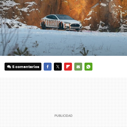
5 comentarios
FACEBOOK
TWITTER
FLIPBOARD
E-
WHATSAPP
MAIL