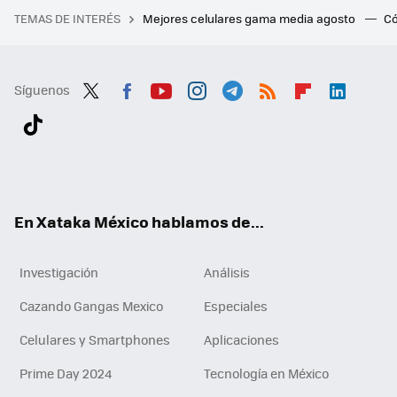
TEMAS DE INTERÉS
Mejores celulares gama media agosto
Có
Síguenos
Twit
Fac
You
Inst
Tele
RSS
Flip
Link
ter
ebo
tub
agr
gra
boa
edI
Tikt
ok
e
am
m
rd
n
ok
En Xataka México hablamos de...
Investigación
Análisis
Cazando Gangas Mexico
Especiales
Celulares y Smartphones
Aplicaciones
Prime Day 2024
Tecnología en México