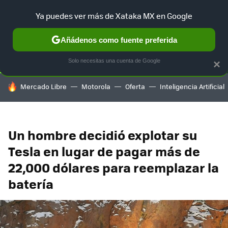
Ya puedes ver más de Xataka MX en Google
SELECCIÓN
GAMING
HOME
AUTO
TERRITORIO SAM
Añádenos como fuente preferida
Solo necesitas una cuenta de Google
×
HOY SE HABLA DE
Mercado Libre
Motorola
Oferta
Inteligencia Artificial
Un hombre decidió explotar su
Tesla en lugar de pagar más de
22,000 dólares para reemplazar la
batería