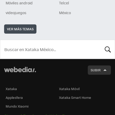
Móviles android
Telcel
videojuegos
México
VER MÁS TEMAS
BUSCA
SUBIR
Xataka
Xataka Móvil
Applesfera
Xataka Smart Home
Mundo Xiaomi