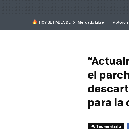
HOY SE HABLA DE
Mercado Libre
Motorola
“Actual
el parc
descart
para la
1 comentario