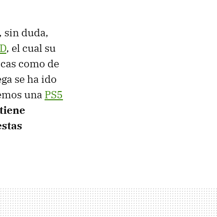
, sin duda,
ED
, el cual su
icas como de
ega se ha ido
enemos una
PS5
tiene
estas