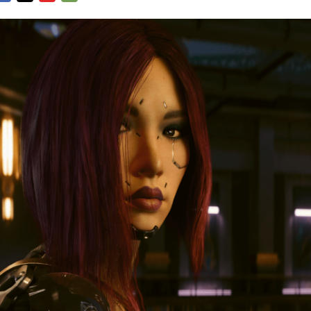
FACEBOOK
TWITTER
FLIPBOARD
E-
MAIL