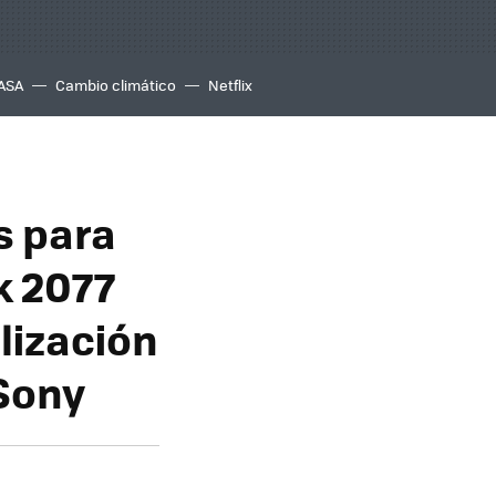
ASA
Cambio climático
Netflix
s para
k 2077
lización
 Sony