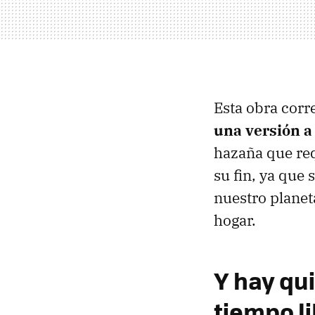
Esta obra corr
una versión a 
hazaña que req
su fin, ya que 
nuestro planet
hogar.
Y hay qu
tiempo l