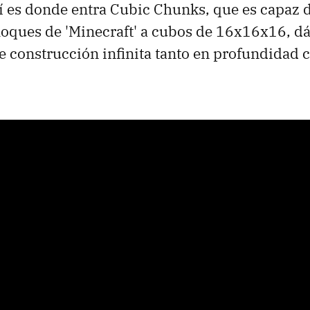
 es donde entra Cubic Chunks, que es capaz d
loques de 'Minecraft' a cubos de 16x16x16, d
 construcción infinita tanto en profundidad