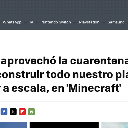
WhatsApp
IA
Nintendo Switch
Playstation
Samsung
 aprovechó la cuarentena
construir todo nuestro p
y a escala, en 'Minecraft'
FACEBOOK
TWITTER
FLIPBOARD
E-
MAIL