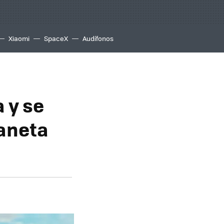
Xiaomi
SpaceX
Audífonos
 y se
laneta