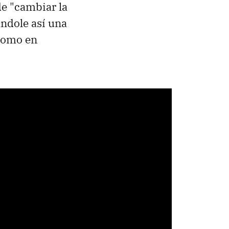
e "cambiar la
ándole así una
 como en