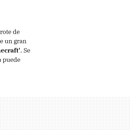
brote de
e un gran
ecraft'
. Se
a puede