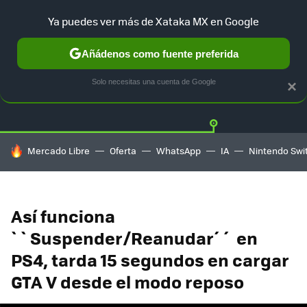
Ya puedes ver más de Xataka MX en Google
Añádenos como fuente preferida
Twitter
Fa
PLAYSTATION
XBOX
NINTENDO
Solo necesitas una cuenta de Google
×
HOY SE HABLA DE
Mercado Libre
Oferta
WhatsApp
IA
Nintendo Swi
Así funciona
``Suspender/Reanudar´´ en
PS4, tarda 15 segundos en cargar
GTA V desde el modo reposo