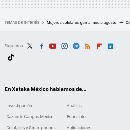
TEMAS DE INTERÉS
Mejores celulares gama media agosto
Có
Síguenos
Twit
Fac
You
Inst
Tele
RSS
Flip
Link
ter
ebo
tub
agr
gra
boa
edI
Tikt
ok
e
am
m
rd
n
ok
En Xataka México hablamos de...
Investigación
Análisis
Cazando Gangas Mexico
Especiales
Celulares y Smartphones
Aplicaciones