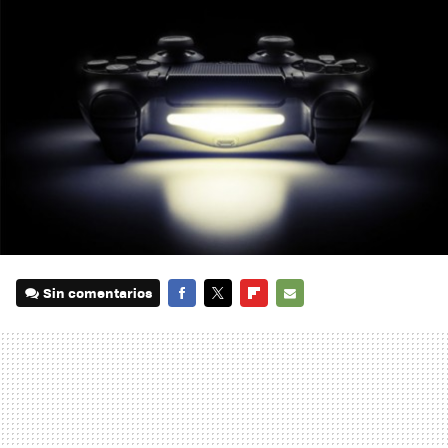
Sin comentarios
FACEBOOK
TWITTER
FLIPBOARD
E-
MAIL