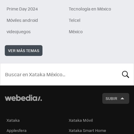
Prime Day 2024
Tecnología en México
Móviles android
Telcel
videojuegos
México
VER MÁS TEMAS
BUSCA
SUBIR
Xataka
Xataka Móvil
Applesfera
Xataka Smart Home