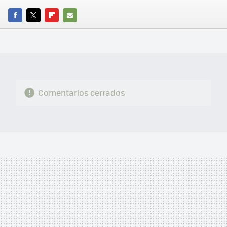
FACEBOOK
TWITTER
FLIPBOARD
E-
MAIL
Comentarios cerrados