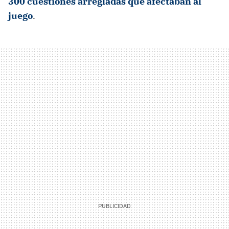
300 cuestiones arregladas que afectaban al
juego
.