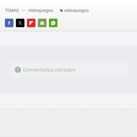
TEMAS
Videojuegos
videojuegos
FACEBOOK
TWITTER
FLIPBOARD
E-
WHATSAPP
MAIL
Comentarios cerrados