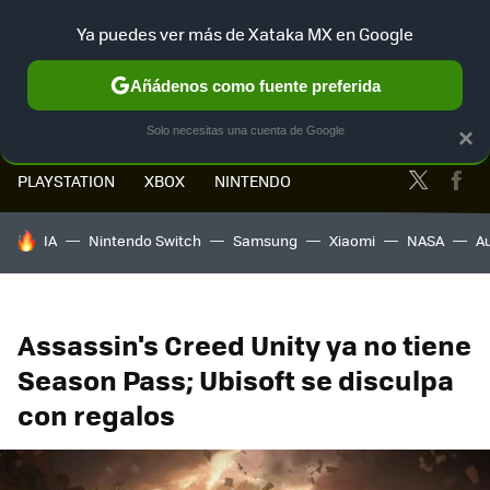
Ya puedes ver más de Xataka MX en Google
MENÚ
NUEVO
Añádenos como fuente preferida
Solo necesitas una cuenta de Google
×
Twitter
Fa
PLAYSTATION
XBOX
NINTENDO
HOY SE HABLA DE
IA
Nintendo Switch
Samsung
Xiaomi
NASA
A
Assassin's Creed Unity ya no tiene
Season Pass; Ubisoft se disculpa
con regalos