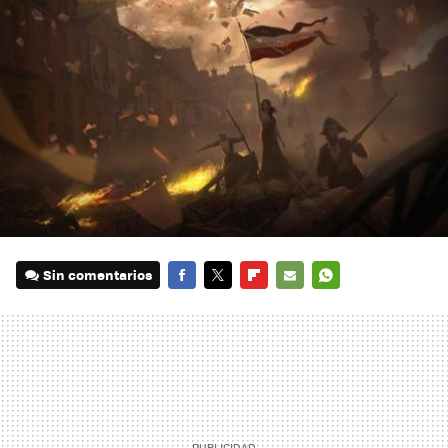
Sin comentarios
FACEBOOK
TWITTER
FLIPBOARD
E-
WHATSAPP
MAIL