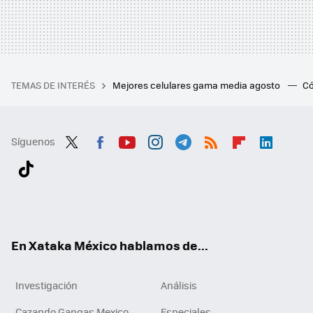
TEMAS DE INTERÉS
Mejores celulares gama media agosto
Có
Síguenos
Twit
Fac
You
Inst
Tele
RSS
Flip
Link
ter
ebo
tub
agr
gra
boa
edI
Tikt
ok
e
am
m
rd
n
ok
En Xataka México hablamos de...
Investigación
Análisis
Cazando Gangas Mexico
Especiales