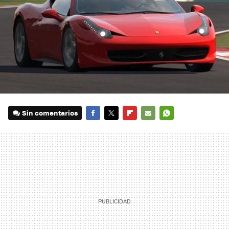
Sin comentarios
FACEBOOK
TWITTER
FLIPBOARD
E-
WHATSAPP
MAIL