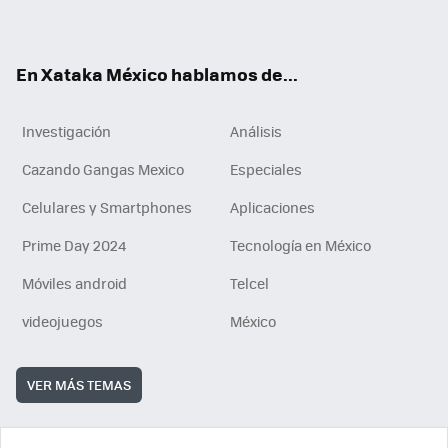
ok
e
am
m
rd
n
ok
En Xataka México hablamos de...
Investigación
Análisis
Cazando Gangas Mexico
Especiales
Celulares y Smartphones
Aplicaciones
Prime Day 2024
Tecnología en México
Móviles android
Telcel
videojuegos
México
VER MÁS TEMAS