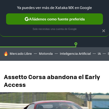
Ya puedes ver más de Xataka MX en Google
Añádenos como fuente preferida
Twitter
Fa
PLAYSTATION
XBOX
NINTENDO
Solo necesitas una cuenta de Google
×
HOY SE HABLA DE
Mercado Libre
Motorola
Inteligencia Artificial
IA
Assetto Corsa abandona el Early