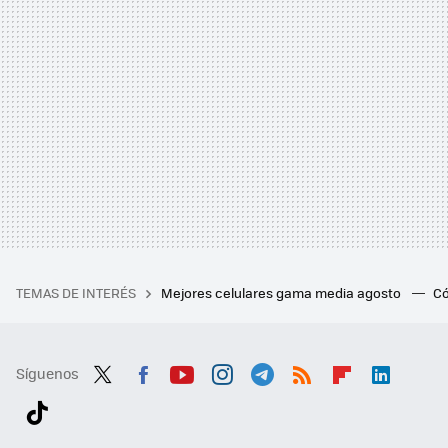
TEMAS DE INTERÉS
Mejores celulares gama media agosto
Có
Síguenos
Twit
Fac
You
Inst
Tele
RSS
Flip
Link
ter
ebo
tub
agr
gra
boa
edI
Tikt