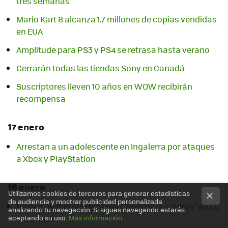
tres semanas
Mario Kart 8 alcanza 1.7 millones de copias vendidas
en EUA
Amplitude para PS3 y PS4 se retrasa hasta verano
Cerrarán todas las tiendas Sony en Canadá
Suscriptores lleven 10 años en WOW recibirán
recompensa
17 enero
Arrestan a un adolescente en Ingalerra por ataques
a Xbox y PlayStation
16 enero
Utilizamos cookies de terceros para generar estadísticas
de audiencia y mostrar publicidad personalizada
Hatred recibió clasificación "Sólo para adultos" en EU
analizando tu navegación. Si sigues navegando estarás
aceptando su uso.
Más información