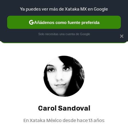
Ya puedes ver más de Xataka MX en Google
MENÚ
NUEVO
Añádenos como fuente preferida
SELECCIÓN
GAMING
HOME
AUTO
TERRITORIO SAM
Solo necesitas una cuenta de Google
×
Carol Sandoval
En Xataka México desde
hace 13 años