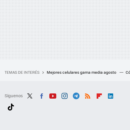
TEMAS DE INTERÉS
Mejores celulares gama media agosto
Có
Síguenos
Twit
Fac
You
Inst
Tele
RSS
Flip
Link
ter
ebo
tub
agr
gra
boa
edI
Tikt
ok
e
am
m
rd
n
ok