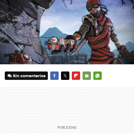
Sin comentarios
FACEBOOK
TWITTER
FLIPBOARD
E-
WHATSAPP
MAIL