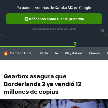
Ya puedes ver más de Xataka MX en Google
Añádenos como fuente preferida
Twitter
Fa
PLAYSTATION
XBOX
NINTENDO
Solo necesitas una cuenta de Google
×
HOY SE HABLA DE
Mercado Libre
Oferta
IA
Playstation
Huawei
Gearbox asegura que
Borderlands 2 ya vendió 12
millones de copias