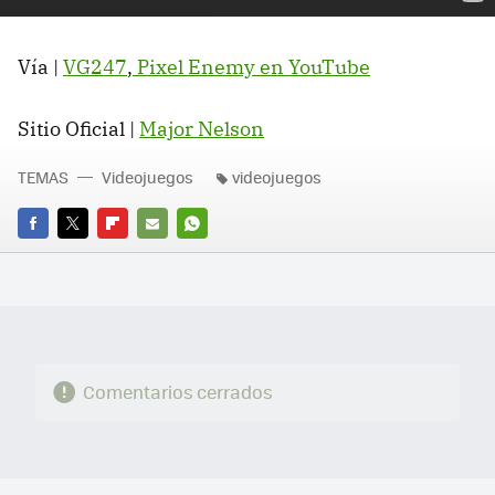
Vía |
VG247
,
Pixel Enemy en YouTube
Sitio Oficial |
Major Nelson
TEMAS
Videojuegos
videojuegos
FACEBOOK
TWITTER
FLIPBOARD
E-
WHATSAPP
MAIL
Comentarios cerrados