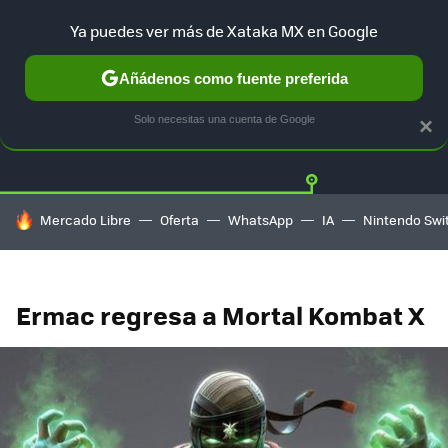
Ya puedes ver más de Xataka MX en Google
Añádenos como fuente preferida
Twitter
Fa
PLAYSTATION
XBOX
NINTENDO
Solo necesitas una cuenta de Google
×
HOY SE HABLA DE
Mercado Libre
Oferta
WhatsApp
IA
Nintendo Swi