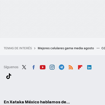
TEMAS DE INTERÉS
Mejores celulares gama media agosto
Có
Síguenos
Twit
Fac
You
Inst
Tele
RSS
Flip
Link
ter
ebo
tub
agr
gra
boa
edI
Tikt
ok
e
am
m
rd
n
ok
En Xataka México hablamos de...