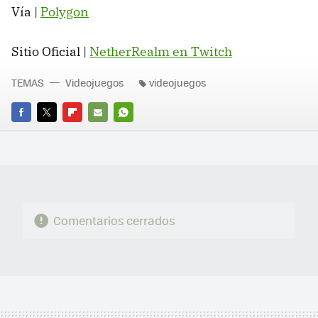
Vía |
Polygon
Sitio Oficial |
NetherRealm en Twitch
TEMAS
Videojuegos
videojuegos
FACEBOOK
TWITTER
FLIPBOARD
E-
WHATSAPP
MAIL
Comentarios cerrados