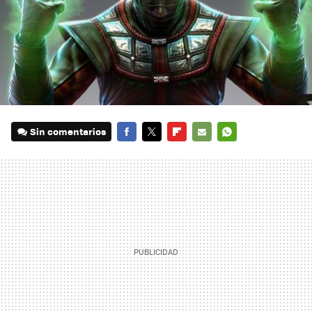
Sin comentarios
FACEBOOK
TWITTER
FLIPBOARD
E-
WHATSAPP
MAIL