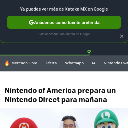
Ya puedes ver más de Xataka MX en Google
Añádenos como fuente preferida
Twitter
Fa
PLAYSTATION
XBOX
NINTENDO
Solo necesitas una cuenta de Google
×
HOY SE HABLA DE
Mercado Libre
Oferta
WhatsApp
IA
Nintendo Swi
Nintendo of America prepara un