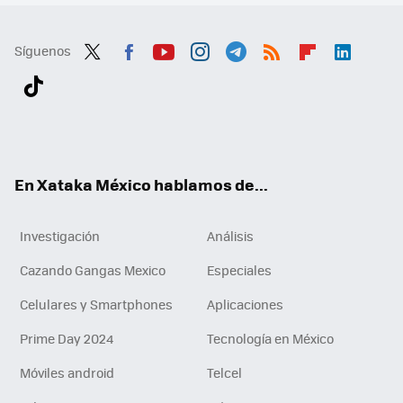
Síguenos
Twit
Fac
You
Inst
Tele
RSS
Flip
Link
ter
ebo
tub
agr
gra
boa
edI
Tikt
ok
e
am
m
rd
n
ok
En Xataka México hablamos de...
Investigación
Análisis
Cazando Gangas Mexico
Especiales
Celulares y Smartphones
Aplicaciones
Prime Day 2024
Tecnología en México
Móviles android
Telcel