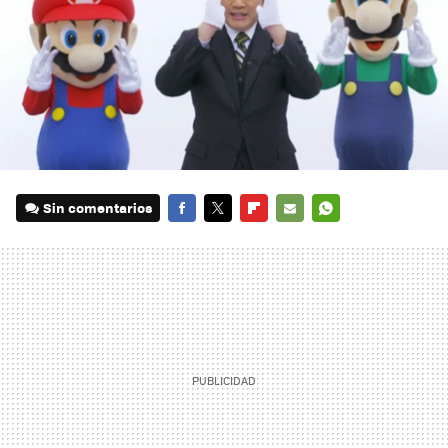
Sin comentarios
FACEBOOK
TWITTER
FLIPBOARD
E-
WHATSAPP
MAIL