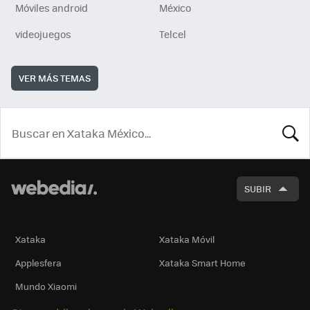
Móviles android
México
videojuegos
Telcel
VER MÁS TEMAS
BUSCA
SUBIR
Xataka
Xataka Móvil
Applesfera
Xataka Smart Home
Mundo Xiaomi