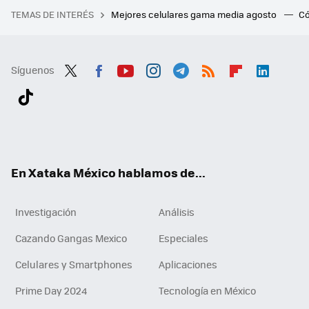
TEMAS DE INTERÉS
Mejores celulares gama media agosto
Có
Síguenos
Twit
Fac
You
Inst
Tele
RSS
Flip
Link
ter
ebo
tub
agr
gra
boa
edI
Tikt
ok
e
am
m
rd
n
ok
En Xataka México hablamos de...
Investigación
Análisis
Cazando Gangas Mexico
Especiales
Celulares y Smartphones
Aplicaciones
Prime Day 2024
Tecnología en México