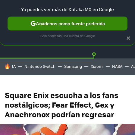
Ya puedes ver más de Xataka MX en Google
Añádenos como fuente preferida
Twitter
Fa
PLAYSTATION
XBOX
NINTENDO
Solo necesitas una cuenta de Google
×
HOY SE HABLA DE
IA
Nintendo Switch
Samsung
Xiaomi
NASA
A
Square Enix escucha a los fans
nostálgicos; Fear Effect, Gex y
Anachronox podrían regresar