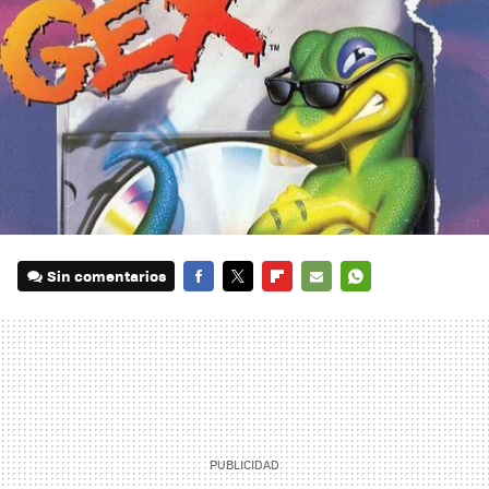
Sin comentarios
FACEBOOK
TWITTER
FLIPBOARD
E-
WHATSAPP
MAIL