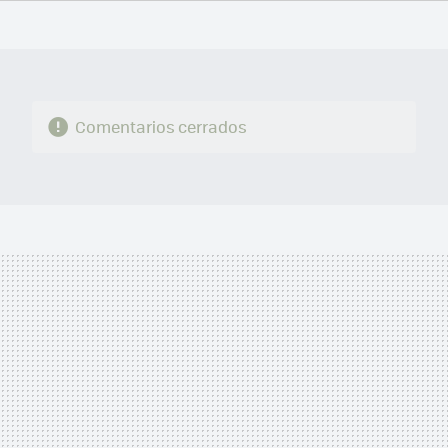
FACEBOOK
TWITTER
FLIPBOARD
E-
WHATSAPP
MAIL
Comentarios cerrados