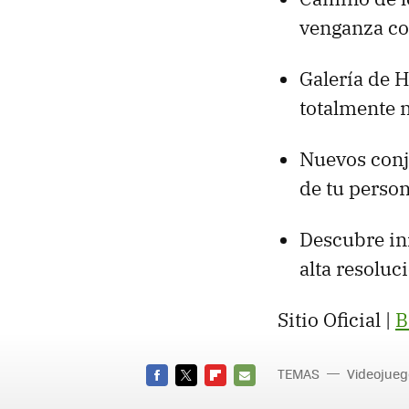
venganza con
Galería de 
totalmente n
Nuevos conju
de tu person
Descubre in
alta resolu
Sitio Oficial |
B
TEMAS
Videojueg
FACEBOOK
TWITTER
FLIPBOARD
E-