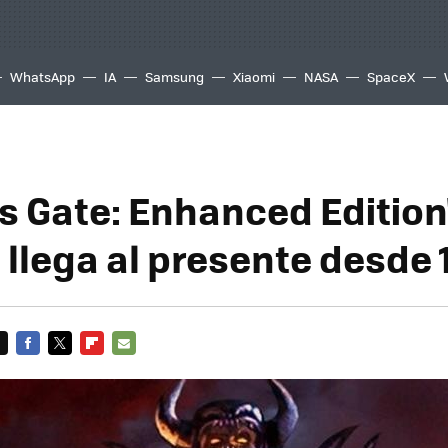
WhatsApp
IA
Samsung
Xiaomi
NASA
SpaceX
's Gate: Enhanced Edition
 llega al presente desde
FACEBOOK
TWITTER
FLIPBOARD
E-
MAIL