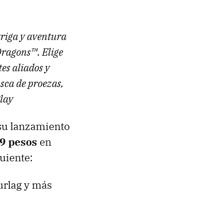
triga y aventura
Dragons™. Elige
tes aliados y
usca de proezas,
Play
 su lanzamiento
9 pesos
en
guiente:
urlag y más