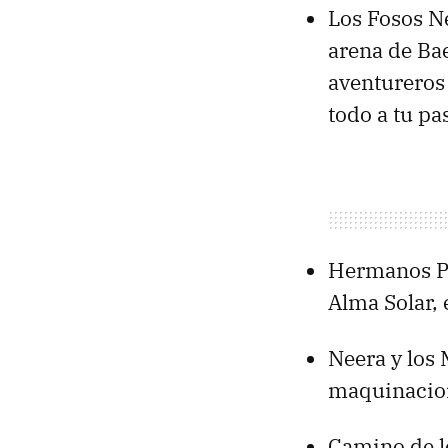
Los Fosos Ne
arena de Bae
aventureros 
todo a tu pas
Hermanos Pe
Alma Solar, 
Neera y los 
maquinacion
Camino de lo