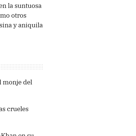
en la suntuosa
omo otros
sina y aniquila
l monje del
as crueles
l-Khan en su