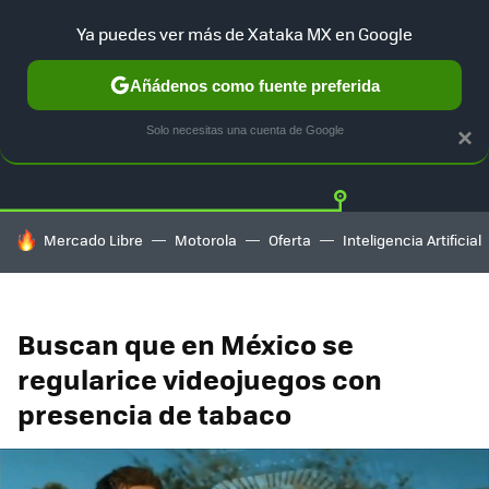
Ya puedes ver más de Xataka MX en Google
Añádenos como fuente preferida
Twitter
Fa
PLAYSTATION
XBOX
NINTENDO
Solo necesitas una cuenta de Google
×
HOY SE HABLA DE
Mercado Libre
Motorola
Oferta
Inteligencia Artificial
Buscan que en México se
regularice videojuegos con
presencia de tabaco