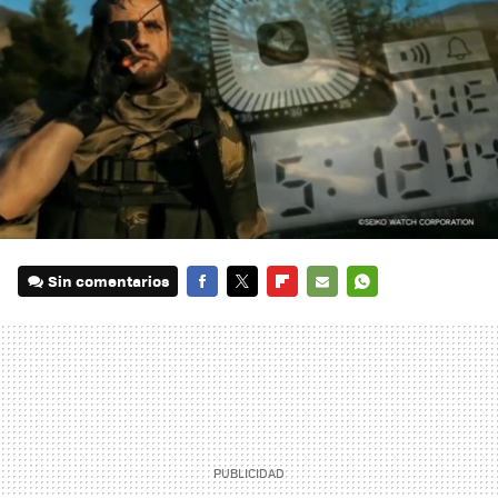
Sin comentarios
FACEBOOK
TWITTER
FLIPBOARD
E-
WHATSAPP
MAIL