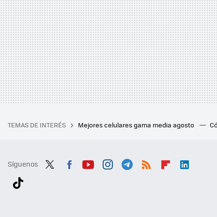
TEMAS DE INTERÉS
Mejores celulares gama media agosto
Có
Síguenos
Twit
Fac
You
Inst
Tele
RSS
Flip
Link
ter
ebo
tub
agr
gra
boa
edI
Tikt
ok
e
am
m
rd
n
ok