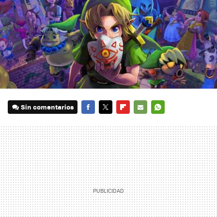
Sin comentarios
FACEBOOK
TWITTER
FLIPBOARD
E-
WHATSAPP
MAIL