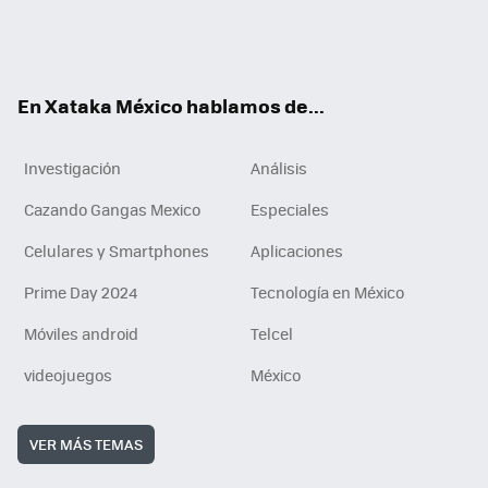
ter
ebo
tub
agr
gra
boa
edI
Tikt
ok
e
am
m
rd
n
ok
En Xataka México hablamos de...
Investigación
Análisis
Cazando Gangas Mexico
Especiales
Celulares y Smartphones
Aplicaciones
Prime Day 2024
Tecnología en México
Móviles android
Telcel
videojuegos
México
VER MÁS TEMAS