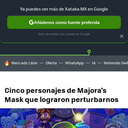
Ya puedes ver más de Xataka MX en Google
Añádenos como fuente preferida
Twitter
Fa
PLAYSTATION
XBOX
NINTENDO
Solo necesitas una cuenta de Google
×
HOY SE HABLA DE
Mercado Libre
Oferta
WhatsApp
IA
Nintendo Swi
Cinco personajes de Majora's