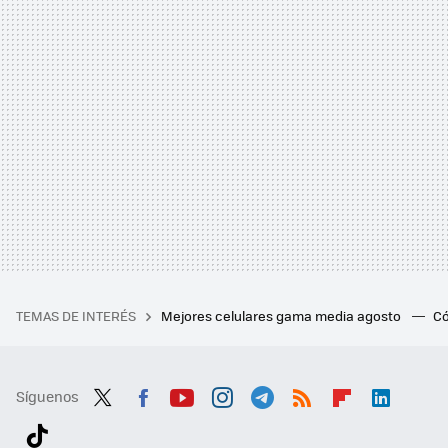
TEMAS DE INTERÉS
Mejores celulares gama media agosto
Có
Síguenos
Twit
Fac
You
Inst
Tele
RSS
Flip
Link