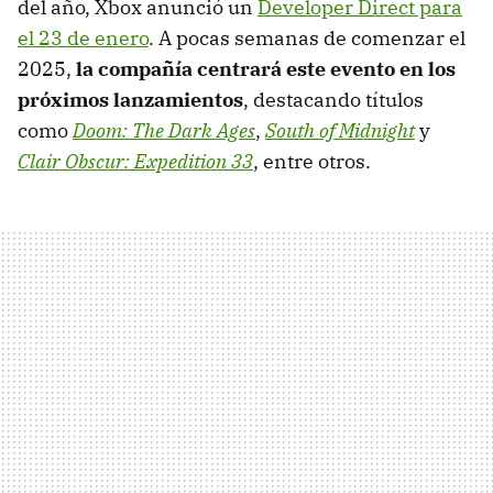
del año, Xbox anunció un
Developer Direct para
el 23 de enero
. A pocas semanas de comenzar el
2025,
la compañía centrará este evento en los
próximos lanzamientos
, destacando títulos
como
Doom: The Dark Ages
,
South of Midnight
y
Clair Obscur: Expedition 33
, entre otros.