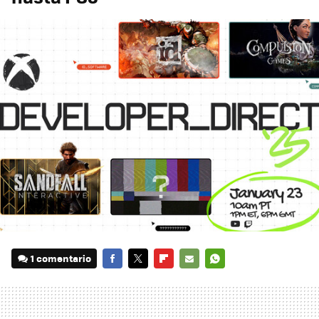
1 comentario
FACEBOOK
TWITTER
FLIPBOARD
E-
WHATSAPP
MAIL