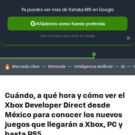
Ya puedes ver más de Xataka MX en Google
Añádenos como fuente preferida
Twitter
Fa
PLAYSTATION
XBOX
NINTENDO
Solo necesitas una cuenta de Google
×
HOY SE HABLA DE
Mercado Libre
Motorola
Inteligencia Artificial
IA
Cuándo, a qué hora y cómo ver el
Xbox Developer Direct desde
México para conocer los nuevos
juegos que llegarán a Xbox, PC y
hasta PS5