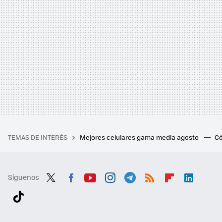
TEMAS DE INTERÉS
Mejores celulares gama media agosto
Có
Síguenos
Twit
Fac
You
Inst
Tele
RSS
Flip
Link
ter
ebo
tub
agr
gra
boa
edI
Tikt