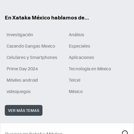
ok
e
am
m
rd
n
ok
En Xataka México hablamos de...
Investigación
Análisis
Cazando Gangas Mexico
Especiales
Celulares y Smartphones
Aplicaciones
Prime Day 2024
Tecnología en México
Móviles android
Telcel
videojuegos
México
VER MÁS TEMAS