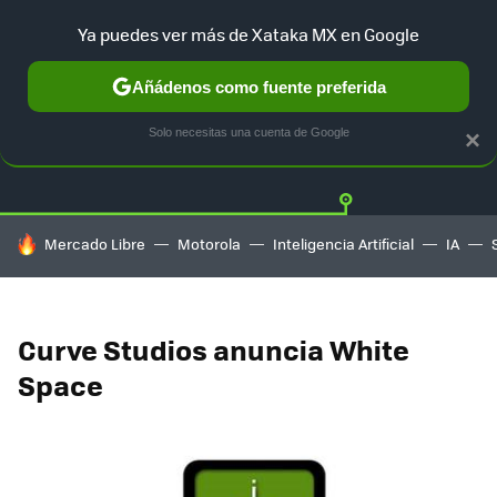
Ya puedes ver más de Xataka MX en Google
Añádenos como fuente preferida
Twitter
Fa
PLAYSTATION
XBOX
NINTENDO
Solo necesitas una cuenta de Google
×
HOY SE HABLA DE
Mercado Libre
Motorola
Inteligencia Artificial
IA
Curve Studios anuncia White
Space