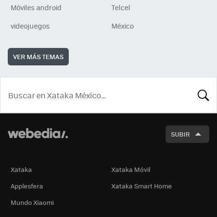
Móviles android
Telcel
videojuegos
México
VER MÁS TEMAS
BUSCA
SUBIR
Xataka
Xataka Móvil
Applesfera
Xataka Smart Home
Mundo Xiaomi