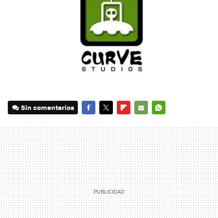
Sin comentarios
FACEBOOK
TWITTER
FLIPBOARD
E-
WHATSAPP
MAIL