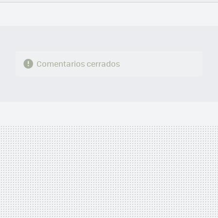
FACEBOOK
TWITTER
FLIPBOARD
E-
WHATSAPP
MAIL
Comentarios cerrados