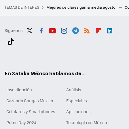
TEMAS DE INTERÉS
Mejores celulares gama media agosto
Có
Síguenos
Twit
Fac
You
Inst
Tele
RSS
Flip
Link
ter
ebo
tub
agr
gra
boa
edI
Tikt
ok
e
am
m
rd
n
ok
En Xataka México hablamos de...
Investigación
Análisis
Cazando Gangas Mexico
Especiales
Celulares y Smartphones
Aplicaciones
Prime Day 2024
Tecnología en México