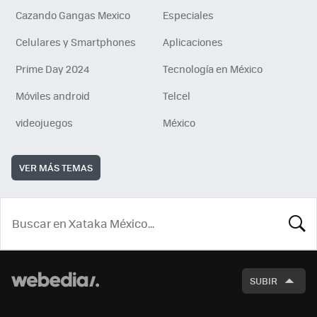
Cazando Gangas Mexico
Especiales
Celulares y Smartphones
Aplicaciones
Prime Day 2024
Tecnología en México
Móviles android
Telcel
videojuegos
México
VER MÁS TEMAS
BUSCA
SUBIR