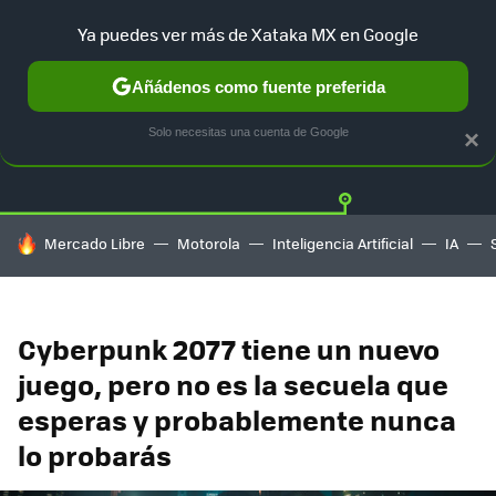
Ya puedes ver más de Xataka MX en Google
Añádenos como fuente preferida
Twitter
Fa
PLAYSTATION
XBOX
NINTENDO
Solo necesitas una cuenta de Google
×
HOY SE HABLA DE
Mercado Libre
Motorola
Inteligencia Artificial
IA
Cyberpunk 2077 tiene un nuevo
juego, pero no es la secuela que
esperas y probablemente nunca
lo probarás