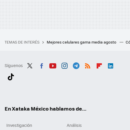
TEMAS DE INTERÉS
Mejores celulares gama media agosto
Có
Síguenos
Twit
Fac
You
Inst
Tele
RSS
Flip
Link
ter
ebo
tub
agr
gra
boa
edI
Tikt
ok
e
am
m
rd
n
ok
En Xataka México hablamos de...
Investigación
Análisis