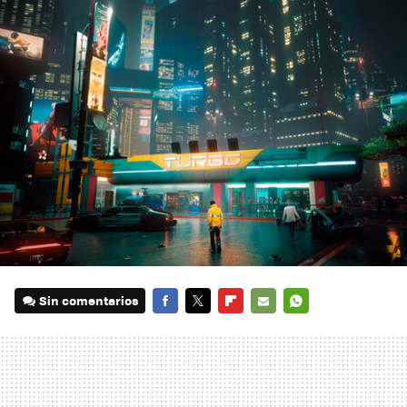
Sin comentarios
FACEBOOK
TWITTER
FLIPBOARD
E-
WHATSAPP
MAIL