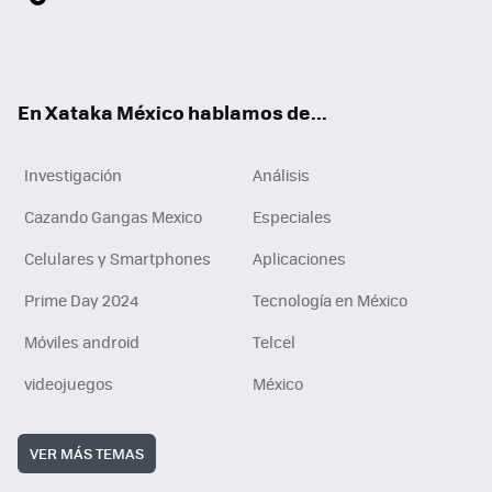
ter
ebo
tub
agr
gra
boa
edI
Tikt
ok
e
am
m
rd
n
ok
En Xataka México hablamos de...
Investigación
Análisis
Cazando Gangas Mexico
Especiales
Celulares y Smartphones
Aplicaciones
Prime Day 2024
Tecnología en México
Móviles android
Telcel
videojuegos
México
VER MÁS TEMAS