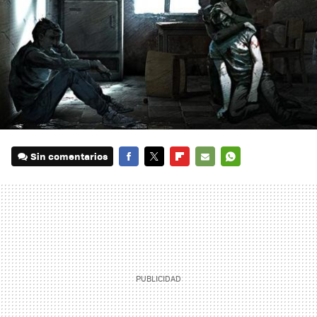
Sin comentarios
FACEBOOK
TWITTER
FLIPBOARD
E-
WHATSAPP
MAIL