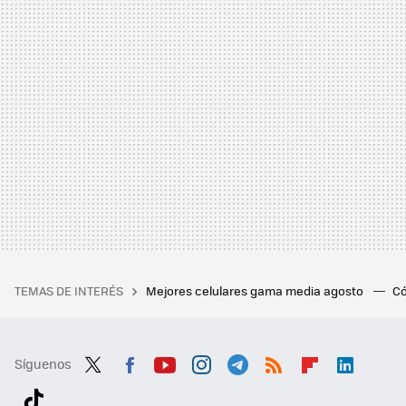
TEMAS DE INTERÉS
Mejores celulares gama media agosto
Có
Síguenos
Twit
Fac
You
Inst
Tele
RSS
Flip
Link