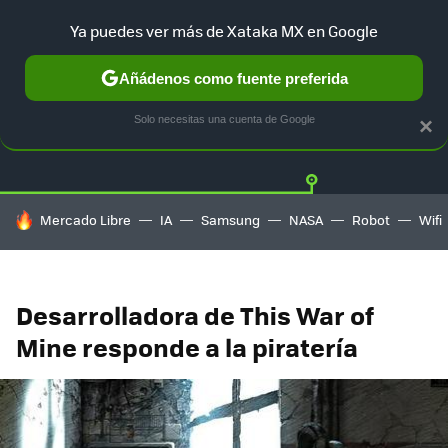
Ya puedes ver más de Xataka MX en Google
Añádenos como fuente preferida
Twitter
Fa
PLAYSTATION
XBOX
NINTENDO
Solo necesitas una cuenta de Google
×
HOY SE HABLA DE
Mercado Libre
IA
Samsung
NASA
Robot
Wifi
Desarrolladora de This War of
Mine responde a la piratería