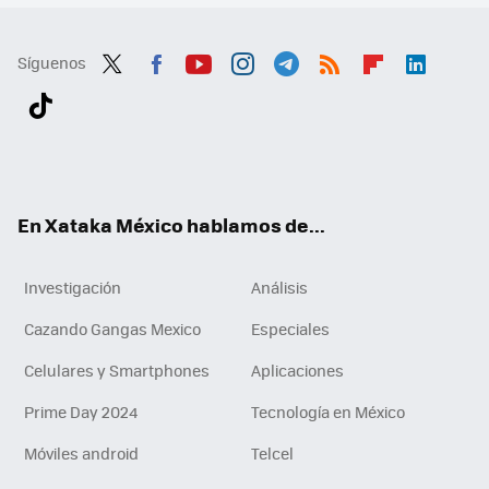
Síguenos
Twit
Fac
You
Inst
Tele
RSS
Flip
Link
ter
ebo
tub
agr
gra
boa
edI
Tikt
ok
e
am
m
rd
n
ok
En Xataka México hablamos de...
Investigación
Análisis
Cazando Gangas Mexico
Especiales
Celulares y Smartphones
Aplicaciones
Prime Day 2024
Tecnología en México
Móviles android
Telcel