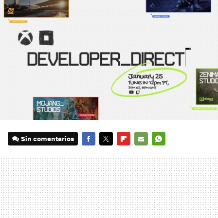
Sin comentarios
FACEBOOK
TWITTER
FLIPBOARD
E-
WHATSAPP
MAIL