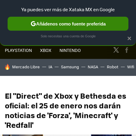
Ya puedes ver más de Xataka MX en Google
MENÚ
NUEVO
Añádenos como fuente preferida
Solo necesitas una cuenta de Google
×
Twitter
Fa
PLAYSTATION
XBOX
NINTENDO
HOY SE HABLA DE
Mercado Libre
IA
Samsung
NASA
Robot
Wifi
El "Direct" de Xbox y Bethesda es
oficial: el 25 de enero nos darán
noticias de 'Forza', 'Minecraft' y
'Redfall'