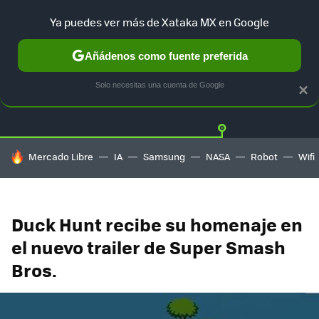
Ya puedes ver más de Xataka MX en Google
Añádenos como fuente preferida
Twitter
Fa
PLAYSTATION
XBOX
NINTENDO
Solo necesitas una cuenta de Google
×
HOY SE HABLA DE
Mercado Libre
IA
Samsung
NASA
Robot
Wifi
Duck Hunt recibe su homenaje en
el nuevo trailer de Super Smash
Bros.