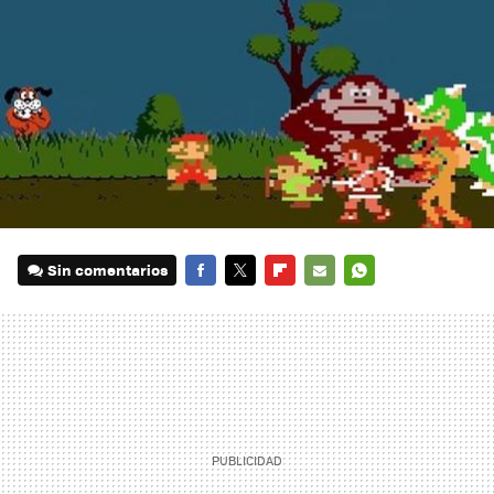
Sin comentarios
FACEBOOK
TWITTER
FLIPBOARD
E-
WHATSAPP
MAIL