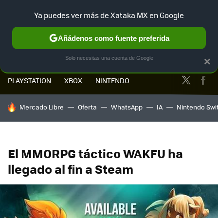
Ya puedes ver más de Xataka MX en Google
MENÚ
NUEVO
Añádenos como fuente preferida
Solo necesitas una cuenta de Google
×
Twitter
Fa
PLAYSTATION
XBOX
NINTENDO
HOY SE HABLA DE
Mercado Libre
Oferta
WhatsApp
IA
Nintendo Swi
El MMORPG táctico WAKFU ha
llegado al fin a Steam