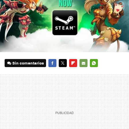
Sin comentarios
FACEBOOK
TWITTER
FLIPBOARD
E-
WHATSAPP
MAIL