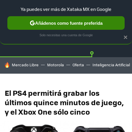
Ya puedes ver más de Xataka MX en Google
Añádenos como fuente preferida
Twitter
Fa
PLAYSTATION
XBOX
NINTENDO
Solo necesitas una cuenta de Google
×
HOY SE HABLA DE
Mercado Libre
Motorola
Oferta
Inteligencia Artificial
El PS4 permitirá grabar los
últimos quince minutos de juego,
y el Xbox One sólo cinco