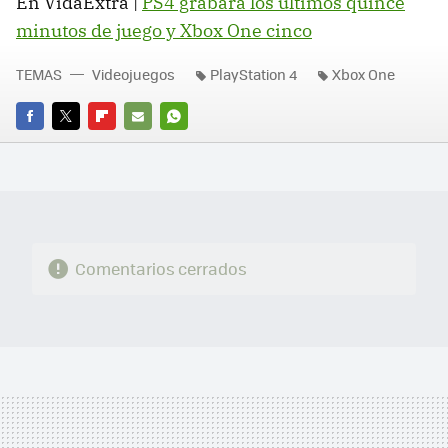
En VidaExtra |
PS4 grabará los últimos quince
minutos de juego y Xbox One cinco
TEMAS
Videojuegos
PlayStation 4
Xbox One
FACEBOOK
TWITTER
FLIPBOARD
E-
WHATSAPP
MAIL
Comentarios cerrados