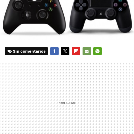
Sin comentarios
FACEBOOK
TWITTER
FLIPBOARD
E-
WHATSAPP
MAIL