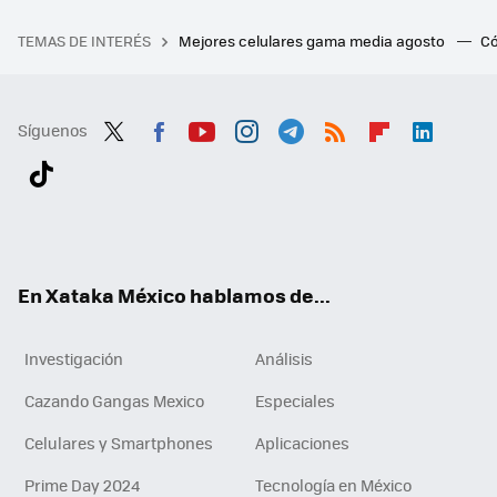
TEMAS DE INTERÉS
Mejores celulares gama media agosto
Có
Síguenos
Twit
Fac
You
Inst
Tele
RSS
Flip
Link
ter
ebo
tub
agr
gra
boa
edI
Tikt
ok
e
am
m
rd
n
ok
En Xataka México hablamos de...
Investigación
Análisis
Cazando Gangas Mexico
Especiales
Celulares y Smartphones
Aplicaciones
Prime Day 2024
Tecnología en México