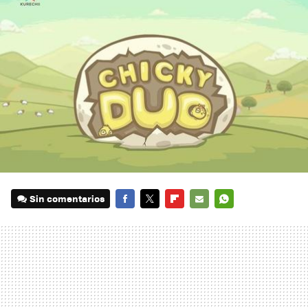
Sin comentarios
FACEBOOK
TWITTER
FLIPBOARD
E-
WHATSAPP
MAIL