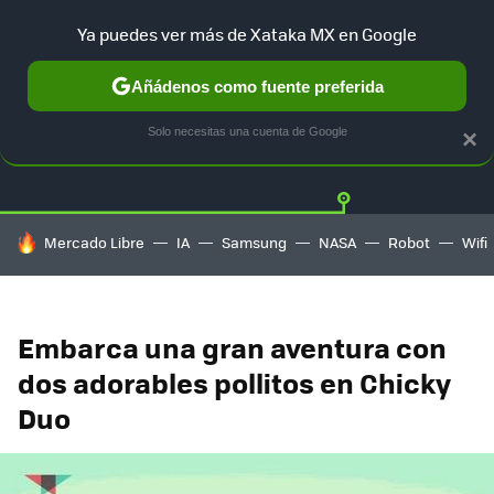
Ya puedes ver más de Xataka MX en Google
Añádenos como fuente preferida
Twitter
Fa
PLAYSTATION
XBOX
NINTENDO
Solo necesitas una cuenta de Google
×
HOY SE HABLA DE
Mercado Libre
IA
Samsung
NASA
Robot
Wifi
Embarca una gran aventura con
dos adorables pollitos en Chicky
Duo