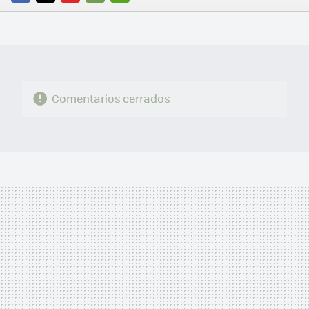
FACEBOOK
TWITTER
FLIPBOARD
E-
WHATSAPP
MAIL
Comentarios cerrados