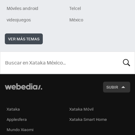
Móviles android
Telcel
videojuegos
México
VER MÁS TEMAS
BUSCA
SUBIR
Xataka
Xataka Móvil
Applesfera
Xataka Smart Home
Mundo Xiaomi