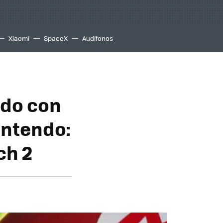
Xiaomi
SpaceX
Audífonos
ado con
intendo:
ch 2