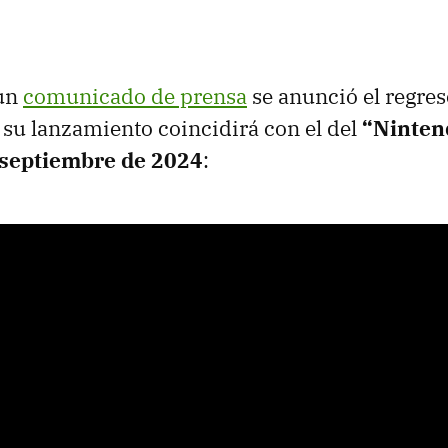
 un
comunicado de prensa
se anunció el regres
su lanzamiento coincidirá con el del
“Ninten
 septiembre de 2024
: