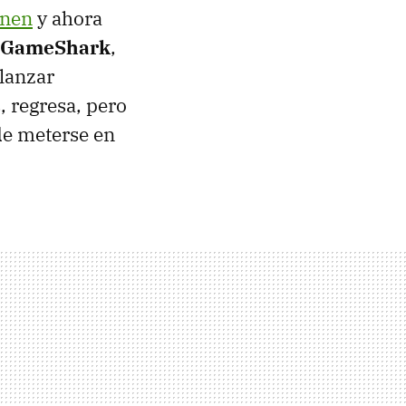
enen
y ahora
GameShark
,
lanzar
 regresa, pero
de meterse en