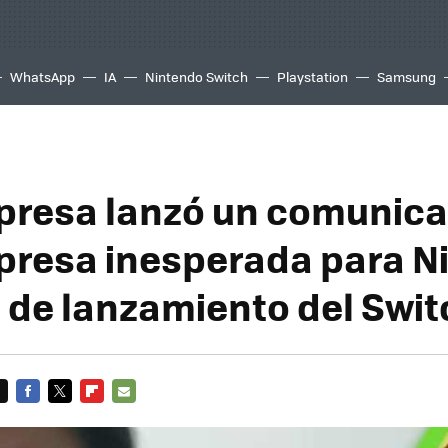
WhatsApp
IA
Nintendo Switch
Playstation
Samsung
resa lanzó un comunic
presa inesperada para N
a de lanzamiento del Swit
FACEBOOK
TWITTER
FLIPBOARD
E-
MAIL