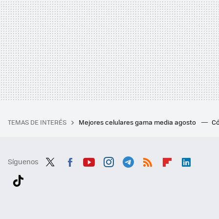
TEMAS DE INTERÉS
Mejores celulares gama media agosto
Có
Síguenos
Twit
Fac
You
Inst
Tele
RSS
Flip
Link
ter
ebo
tub
agr
gra
boa
edI
Tikt
ok
e
am
m
rd
n
ok