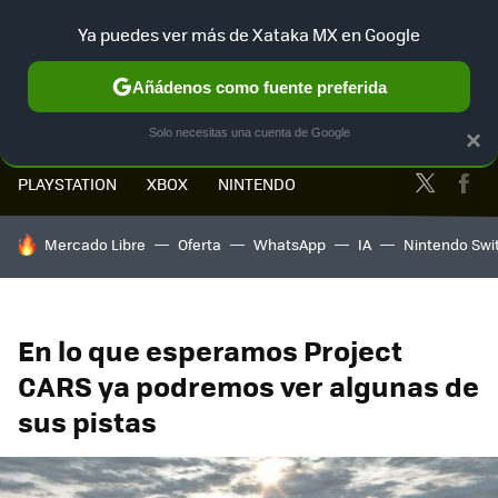
Ya puedes ver más de Xataka MX en Google
MENÚ
NUEVO
Añádenos como fuente preferida
Solo necesitas una cuenta de Google
×
Twitter
Fa
PLAYSTATION
XBOX
NINTENDO
HOY SE HABLA DE
Mercado Libre
Oferta
WhatsApp
IA
Nintendo Swi
En lo que esperamos Project
CARS ya podremos ver algunas de
sus pistas