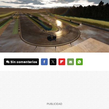
Sin comentarios
FACEBOOK
TWITTER
FLIPBOARD
E-
WHATSAPP
MAIL