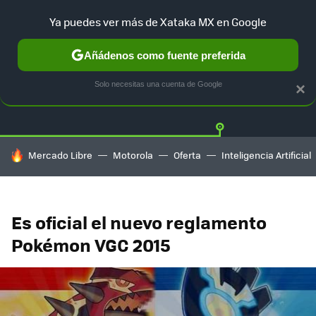
Ya puedes ver más de Xataka MX en Google
Añádenos como fuente preferida
Twitter
Fa
PLAYSTATION
XBOX
NINTENDO
Solo necesitas una cuenta de Google
×
HOY SE HABLA DE
Mercado Libre
Motorola
Oferta
Inteligencia Artificial
Es oficial el nuevo reglamento
Pokémon VGC 2015