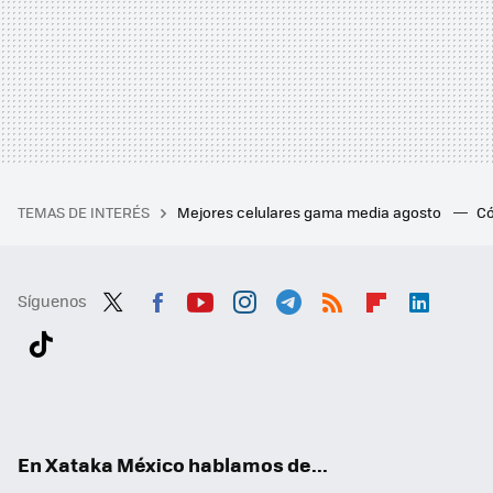
TEMAS DE INTERÉS
Mejores celulares gama media agosto
Có
Síguenos
Twit
Fac
You
Inst
Tele
RSS
Flip
Link
ter
ebo
tub
agr
gra
boa
edI
Tikt
ok
e
am
m
rd
n
ok
En Xataka México hablamos de...