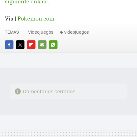
siguiente enlace
.
Vía |
Pokémon.com
TEMAS
Videojuegos
videojuegos
FACEBOOK
TWITTER
FLIPBOARD
E-
WHATSAPP
MAIL
Comentarios cerrados