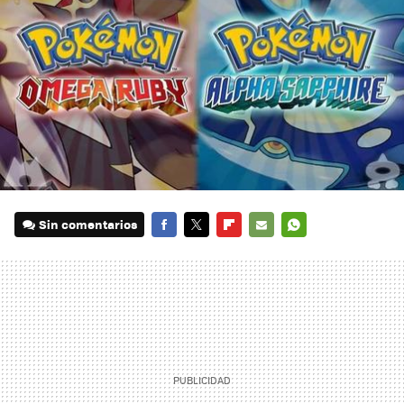
Sin comentarios
FACEBOOK
TWITTER
FLIPBOARD
E-
WHATSAPP
MAIL