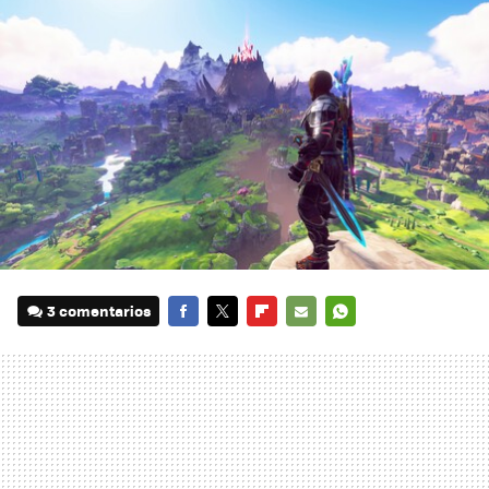
3 comentarios
FACEBOOK
TWITTER
FLIPBOARD
E-
WHATSAPP
MAIL