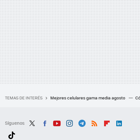
TEMAS DE INTERÉS
Mejores celulares gama media agosto
Có
Síguenos
Twit
Fac
You
Inst
Tele
RSS
Flip
Link