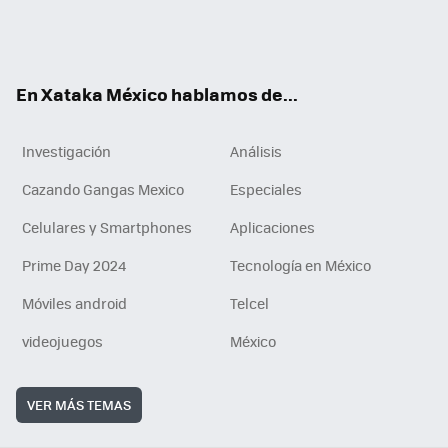
ter
ebo
tub
agr
gra
boa
edI
Tikt
ok
e
am
m
rd
n
ok
En Xataka México hablamos de...
Investigación
Análisis
Cazando Gangas Mexico
Especiales
Celulares y Smartphones
Aplicaciones
Prime Day 2024
Tecnología en México
Móviles android
Telcel
videojuegos
México
VER MÁS TEMAS