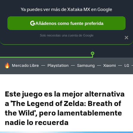
Ya puedes ver más de Xataka MX en Google
Añádenos como fuente preferida
Twitter
Fa
PLAYSTATION
XBOX
NINTENDO
Solo necesitas una cuenta de Google
×
HOY SE HABLA DE
Mercado Libre
Playstation
Samsung
Xiaomi
LG
Este juego es la mejor alternativa
a 'The Legend of Zelda: Breath of
the Wild', pero lamentablemente
nadie lo recuerda