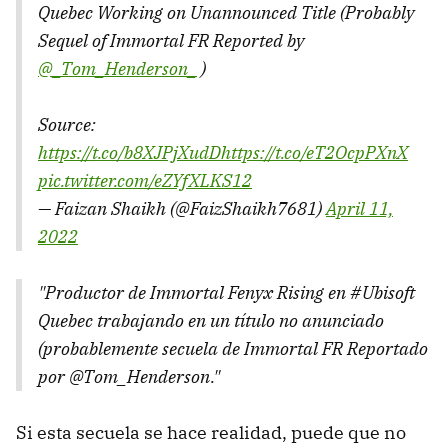
Quebec Working on Unannounced Title (Probably
Sequel of Immortal FR Reported by
@_Tom_Henderson_
)
Source:
https://t.co/b8XJPjXudD
https://t.co/eT2OcpPXnX
pic.twitter.com/eZYfXLKS12
— Faizan Shaikh (@FaizShaikh7681)
April 11,
2022
"Productor de Immortal Fenyx Rising en #Ubisoft
Quebec trabajando en un título no anunciado
(probablemente secuela de Immortal FR Reportado
por @
Tom_Henderson."
Si esta secuela se hace realidad, puede que no