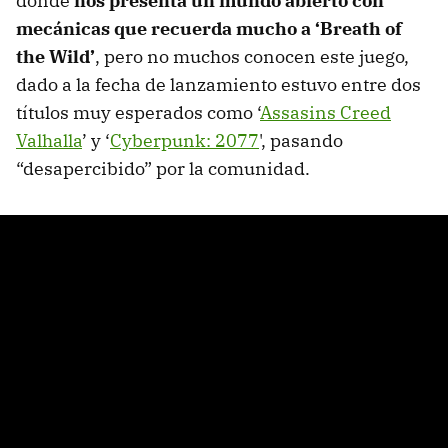
donde
nos presenta un mundo abierto con
mecánicas que recuerda mucho a ‘Breath of
the Wild’
, pero no muchos conocen este juego,
dado a la fecha de lanzamiento estuvo entre dos
títulos muy esperados como ‘
Assasins Creed
Valhalla
’ y ‘
Cyberpunk: 2077
', pasando
“desapercibido” por la comunidad.