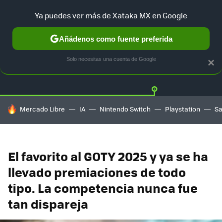
Ya puedes ver más de Xataka MX en Google
Añádenos como fuente preferida
Twitter
Fa
PLAYSTATION
XBOX
NINTENDO
Solo necesitas una cuenta de Google
×
HOY SE HABLA DE
Mercado Libre
IA
Nintendo Switch
Playstation
S
El favorito al GOTY 2025 y ya se ha
llevado premiaciones de todo
tipo. La competencia nunca fue
tan dispareja