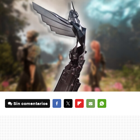
Sin comentarios
FACEBOOK
TWITTER
FLIPBOARD
E-
WHATSAPP
MAIL