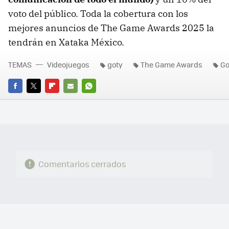
voto del público. Toda la cobertura con los
mejores anuncios de The Game Awards 2025 la
tendrán en Xataka México.
TEMAS
Videojuegos
goty
The Game Awards
Go
FACEBOOK
TWITTER
FLIPBOARD
E-
WHATSAPP
MAIL
Comentarios cerrados