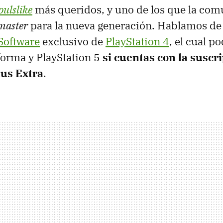
oulslike
más queridos, y uno de los que la co
master
para la nueva generación. Hablamos d
oftware
exclusivo de
PlayStation 4
, el cual p
forma y PlayStation 5
si cuentas con la suscr
lus Extra
.