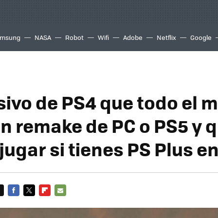
msung
NASA
Robot
Wifi
Adobe
Netflix
Google
usivo de PS4 que todo el
en remake de PC o PS5 y 
jugar si tienes PS Plus e
FACEBOOK
TWITTER
FLIPBOARD
E-
MAIL