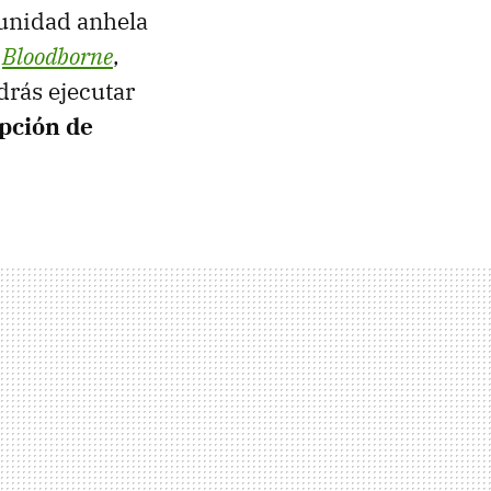
munidad anhela
e
Bloodborne
,
odrás ejecutar
ipción de