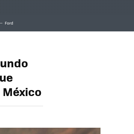
Ford
 mundo
que
n México