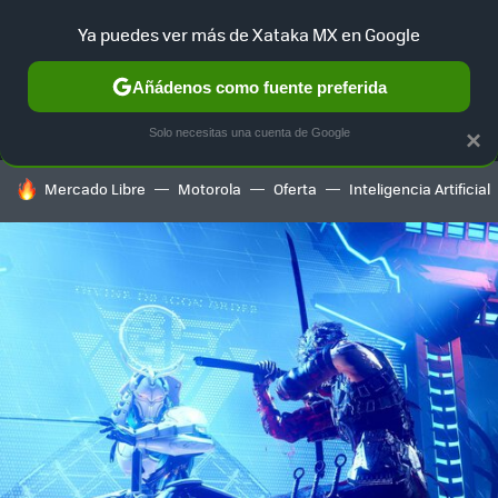
Ya puedes ver más de Xataka MX en Google
MENÚ
NUEVO
Añádenos como fuente preferida
SELECCIÓN
GAMING
HOME
AUTO
TERRITORIO SAM
Solo necesitas una cuenta de Google
×
HOY SE HABLA DE
Mercado Libre
Motorola
Oferta
Inteligencia Artificial