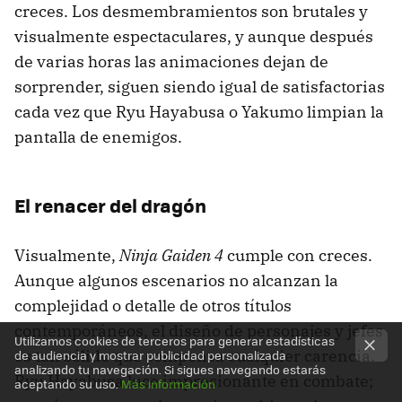
creces. Los desmembramientos son brutales y
visualmente espectaculares, y aunque después
de varias horas las animaciones dejan de
sorprender, siguen siendo igual de satisfactorias
cada vez que Ryu Hayabusa o Yakumo limpian la
pantalla de enemigos.
El renacer del dragón
Visualmente,
Ninja Gaiden 4
cumple con creces.
Aunque algunos escenarios no alcanzan la
complejidad o detalle de otros títulos
contemporáneos, el diseño de personajes y jefes
Utilizamos cookies de terceros para generar estadísticas
es tan sólido que compensa cualquier carencia.
de audiencia y mostrar publicidad personalizada
analizando tu navegación. Si sigues navegando estarás
Ryu Hayabusa luce impresionante en combate;
aceptando su uso.
Más información