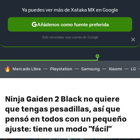
Ya puedes ver más de Xataka MX en Google
Añádenos como fuente preferida
Twitter
Fa
PLAYSTATION
XBOX
NINTENDO
Solo necesitas una cuenta de Google
×
HOY SE HABLA DE
Mercado Libre
Playstation
Samsung
Xiaomi
LG
Ninja Gaiden 2 Black no quiere
que tengas pesadillas, así que
pensó en todos con un pequeño
ajuste: tiene un modo "fácil"