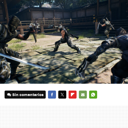
Sin comentarios
FACEBOOK
TWITTER
FLIPBOARD
E-
WHATSAPP
MAIL