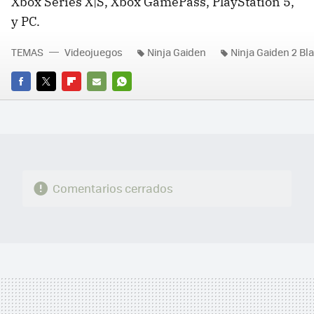
Xbox Series X|S, Xbox GamePass, PlayStation 5,
y PC.
TEMAS
Videojuegos
Ninja Gaiden
Ninja Gaiden 2 Bl
FACEBOOK
TWITTER
FLIPBOARD
E-
WHATSAPP
MAIL
Comentarios cerrados