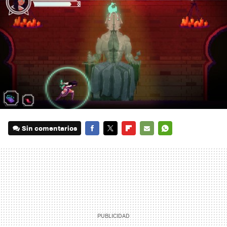
Sin comentarios
FACEBOOK
TWITTER
FLIPBOARD
E-
WHATSAPP
MAIL