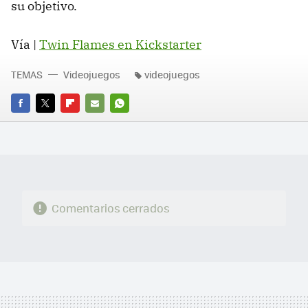
su objetivo.
Vía |
Twin Flames en Kickstarter
TEMAS
Videojuegos
videojuegos
FACEBOOK
TWITTER
FLIPBOARD
E-
WHATSAPP
MAIL
Comentarios cerrados