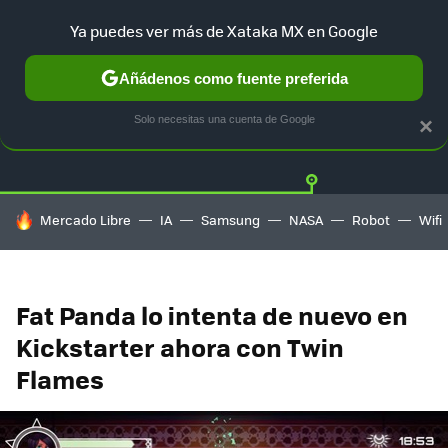
Ya puedes ver más de Xataka MX en Google
Añádenos como fuente preferida
Twitter
Fa
PLAYSTATION
XBOX
NINTENDO
Solo necesitas una cuenta de Google
×
HOY SE HABLA DE
Mercado Libre
IA
Samsung
NASA
Robot
Wifi
Fat Panda lo intenta de nuevo en
Kickstarter ahora con Twin
Flames