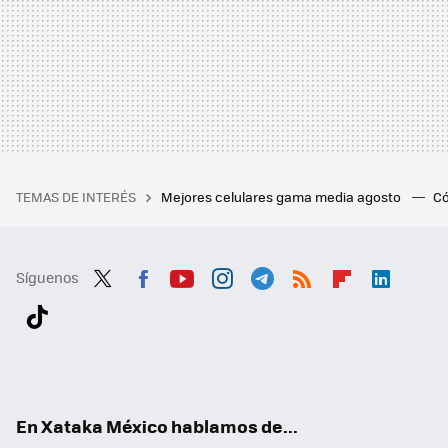
TEMAS DE INTERÉS
Mejores celulares gama media agosto
Có
Síguenos
Twit
Fac
You
Inst
Tele
RSS
Flip
Link
ter
ebo
tub
agr
gra
boa
edI
Tikt
ok
e
am
m
rd
n
ok
En Xataka México hablamos de...