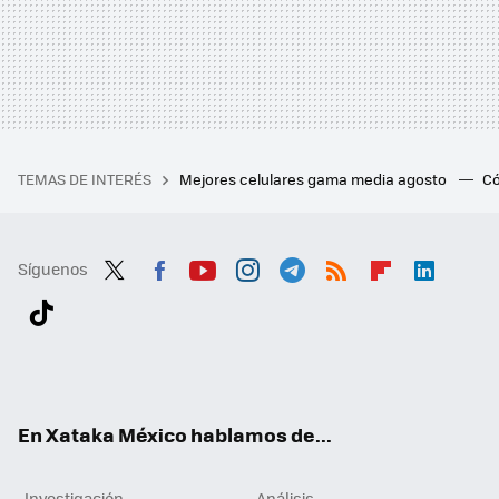
TEMAS DE INTERÉS
Mejores celulares gama media agosto
Có
Síguenos
Twit
Fac
You
Inst
Tele
RSS
Flip
Link
ter
ebo
tub
agr
gra
boa
edI
Tikt
ok
e
am
m
rd
n
ok
En Xataka México hablamos de...
Investigación
Análisis