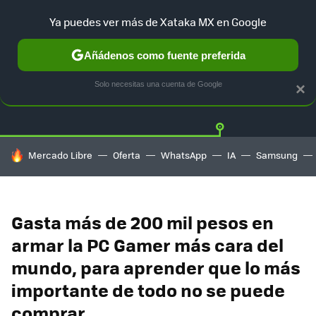
Ya puedes ver más de Xataka MX en Google
Añádenos como fuente preferida
Twitter
Fa
PLAYSTATION
XBOX
NINTENDO
Solo necesitas una cuenta de Google
×
HOY SE HABLA DE
Mercado Libre
Oferta
WhatsApp
IA
Samsung
Gasta más de 200 mil pesos en
armar la PC Gamer más cara del
mundo, para aprender que lo más
importante de todo no se puede
comprar