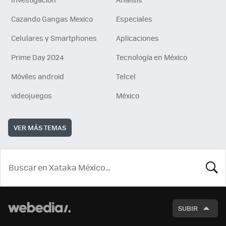
Cazando Gangas Mexico
Especiales
Celulares y Smartphones
Aplicaciones
Prime Day 2024
Tecnología en México
Móviles android
Telcel
videojuegos
México
VER MÁS TEMAS
BUSCA
SUBIR