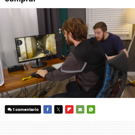
1 comentario
FACEBOOK
TWITTER
FLIPBOARD
E-
WHATSAPP
MAIL