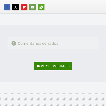
FACEBOOK
TWITTER
FLIPBOARD
E-
WHATSAPP
MAIL
Comentarios cerrados
VER
1 COMENTARIO