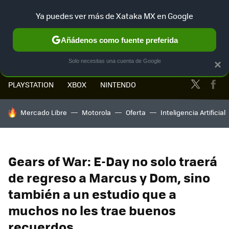
Ya puedes ver más de Xataka MX en Google
MENÚ
NUEVO
Añádenos como fuente preferida
Solo necesitas una cuenta de Google
×
Twitter
Fa
PLAYSTATION
XBOX
NINTENDO
HOY SE HABLA DE
Mercado Libre
Motorola
Oferta
Inteligencia Artificial
Gears of War: E-Day no solo traerá
de regreso a Marcus y Dom, sino
también a un estudio que a
muchos no les trae buenos
recuerdos