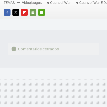
TEMAS
Videojuegos
Gears of War
Gears of War E D
FACEBOOK
TWITTER
FLIPBOARD
E-
WHATSAPP
MAIL
Comentarios cerrados