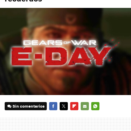
Sin comentarios
FACEBOOK
TWITTER
FLIPBOARD
E-
WHATSAPP
MAIL