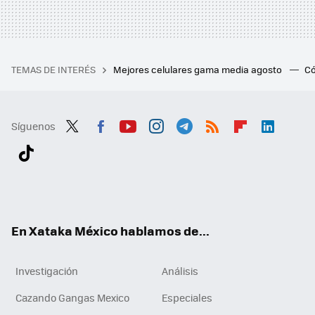
TEMAS DE INTERÉS
Mejores celulares gama media agosto
Có
Síguenos
Twit
Fac
You
Inst
Tele
RSS
Flip
Link
ter
ebo
tub
agr
gra
boa
edI
Tikt
ok
e
am
m
rd
n
ok
En Xataka México hablamos de...
Investigación
Análisis
Cazando Gangas Mexico
Especiales