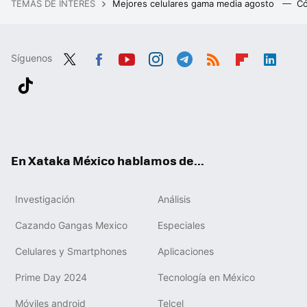
TEMAS DE INTERÉS
Mejores celulares gama media agosto
Có
Síguenos
Twit
Fac
You
Inst
Tele
RSS
Flip
Link
ter
ebo
tub
agr
gra
boa
edIn
Tikt
ok
e
am
m
rd
ok
En Xataka México hablamos de...
Investigación
Análisis
Cazando Gangas Mexico
Especiales
Celulares y Smartphones
Aplicaciones
Prime Day 2024
Tecnología en México
Móviles android
Telcel