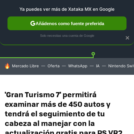
Ya puedes ver más de Xataka MX en Google
Añádenos como fuente preferida
PLAYSTATION
XBOX
NINTENDO
Twitt
Solo necesitas una cuenta de Google
×
HOY SE HABLA DE
Mercado Libre
Oferta
WhatsApp
IA
Nintendo Swi
'Gran Turismo 7' permitirá
examinar más de 450 autos y
tendrá el seguimiento de tu
cabeza al manejar con la
actualización gratis para PS VR2