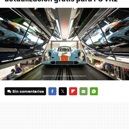
Sin comentarios
FACEBOOK
TWITTER
FLIPBOARD
E-
WHATSAPP
MAIL