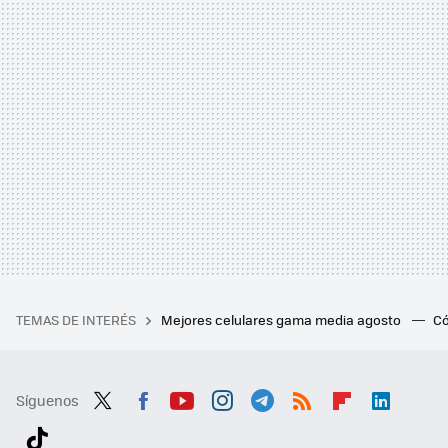
TEMAS DE INTERÉS
Mejores celulares gama media agosto
Có
Síguenos
Twit
Fac
You
Inst
Tele
RSS
Flip
Link