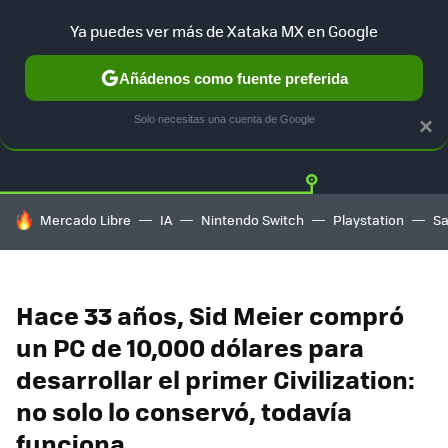
Ya puedes ver más de Xataka MX en Google
Añádenos como fuente preferida
Twitter
Fa
PLAYSTATION
XBOX
NINTENDO
Solo necesitas una cuenta de Google
×
HOY SE HABLA DE
Mercado Libre
IA
Nintendo Switch
Playstation
S
Hace 33 años, Sid Meier compró
un PC de 10,000 dólares para
desarrollar el primer Civilization:
no solo lo conservó, todavía
funciona