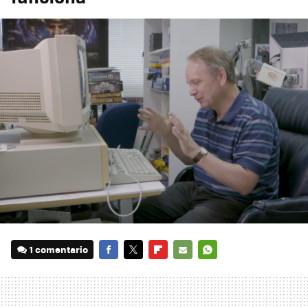
1 comentario
FACEBOOK
TWITTER
FLIPBOARD
E-
WHATSAPP
MAIL