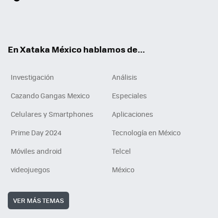
ter
ebo
tub
agr
gra
boa
edI
Tikt
ok
e
am
m
rd
n
ok
En Xataka México hablamos de...
Investigación
Análisis
Cazando Gangas Mexico
Especiales
Celulares y Smartphones
Aplicaciones
Prime Day 2024
Tecnología en México
Móviles android
Telcel
videojuegos
México
VER MÁS TEMAS