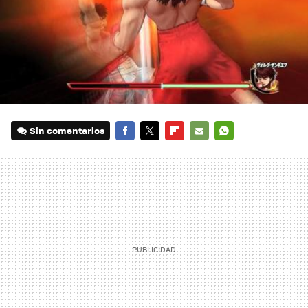
Sin comentarios
FACEBOOK
TWITTER
FLIPBOARD
E-
WHATSAPP
MAIL