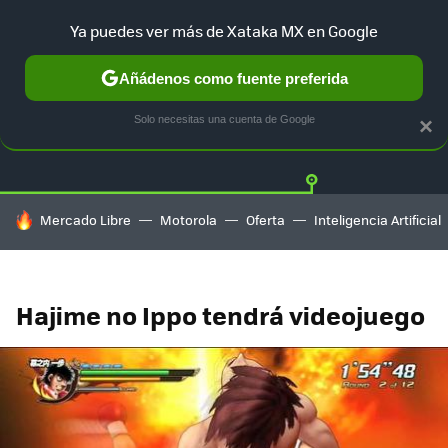
Ya puedes ver más de Xataka MX en Google
Añádenos como fuente preferida
Twitter
Fa
PLAYSTATION
XBOX
NINTENDO
Solo necesitas una cuenta de Google
×
HOY SE HABLA DE
Mercado Libre
Motorola
Oferta
Inteligencia Artificial
Hajime no Ippo tendrá videojuego