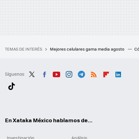
TEMAS DE INTERÉS
Mejores celulares gama media agosto
Có
Síguenos
Twit
Fac
You
Inst
Tele
RSS
Flip
Link
ter
ebo
tub
agr
gra
boa
edI
Tikt
ok
e
am
m
rd
n
ok
En Xataka México hablamos de...
Investigación
Análisis