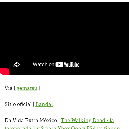
Vía |
gematsu
|
Sitio oficial |
Bandai
|
En Vida Extra México |
The Walking Dead - la
temporada 1 y 2 para Xbox One y PS4 ya tienen