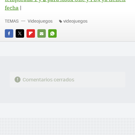
fecha
|
TEMAS
Videojuegos
videojuegos
FACEBOOK
TWITTER
FLIPBOARD
E-
WHATSAPP
MAIL
Comentarios cerrados