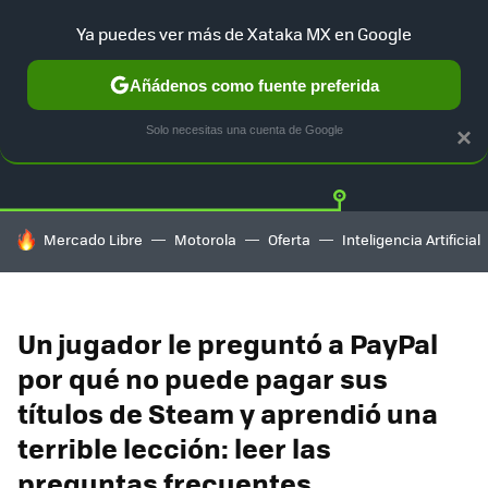
Ya puedes ver más de Xataka MX en Google
Añádenos como fuente preferida
Twitter
Fa
PLAYSTATION
XBOX
NINTENDO
Solo necesitas una cuenta de Google
×
HOY SE HABLA DE
Mercado Libre
Motorola
Oferta
Inteligencia Artificial
Un jugador le preguntó a PayPal
por qué no puede pagar sus
títulos de Steam y aprendió una
terrible lección: leer las
preguntas frecuentes