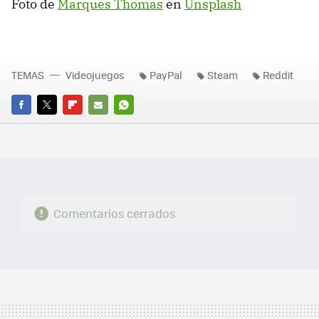
Foto de
Marques Thomas
en
Unsplash
TEMAS
Videojuegos
PayPal
Steam
Reddit
FACEBOOK
TWITTER
FLIPBOARD
E-
WHATSAPP
MAIL
Comentarios cerrados