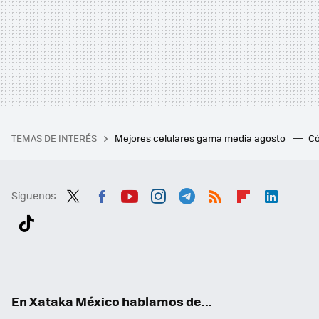
TEMAS DE INTERÉS
Mejores celulares gama media agosto
Có
Síguenos
Twit
Fac
You
Inst
Tele
RSS
Flip
Link
ter
ebo
tub
agr
gra
boa
edI
Tikt
ok
e
am
m
rd
n
ok
En Xataka México hablamos de...