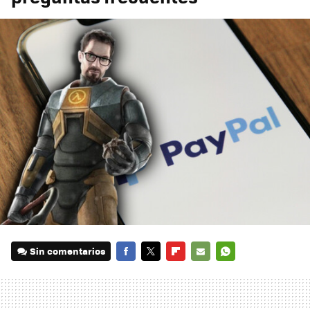
Sin comentarios
FACEBOOK
TWITTER
FLIPBOARD
E-
WHATSAPP
MAIL