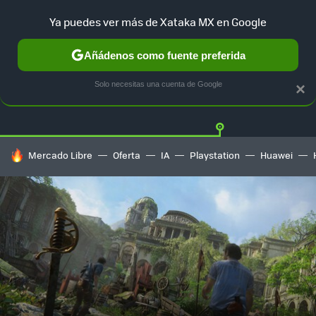
Ya puedes ver más de Xataka MX en Google
Añádenos como fuente preferida
Twitter
Fa
PLAYSTATION
XBOX
NINTENDO
Solo necesitas una cuenta de Google
×
HOY SE HABLA DE
Mercado Libre
Oferta
IA
Playstation
Huawei