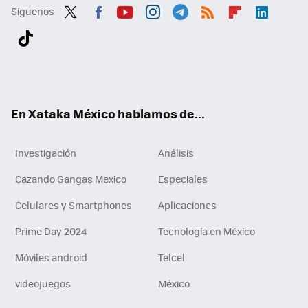
Síguenos
Twit
Fac
You
Inst
Tele
RSS
Flip
Link
ter
ebo
tub
agr
gra
boa
edI
Tikt
ok
e
am
m
rd
n
ok
En Xataka México hablamos de...
Investigación
Análisis
Cazando Gangas Mexico
Especiales
Celulares y Smartphones
Aplicaciones
Prime Day 2024
Tecnología en México
Móviles android
Telcel
videojuegos
México