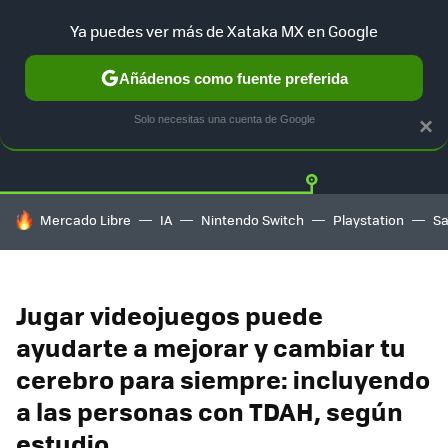
Ya puedes ver más de Xataka MX en Google
Añádenos como fuente preferida
Twitter
Fa
PLAYSTATION
XBOX
NINTENDO
Solo necesitas una cuenta de Google
×
HOY SE HABLA DE
Mercado Libre
IA
Nintendo Switch
Playstation
S
Jugar videojuegos puede
ayudarte a mejorar y cambiar tu
cerebro para siempre: incluyendo
a las personas con TDAH, según
estudio