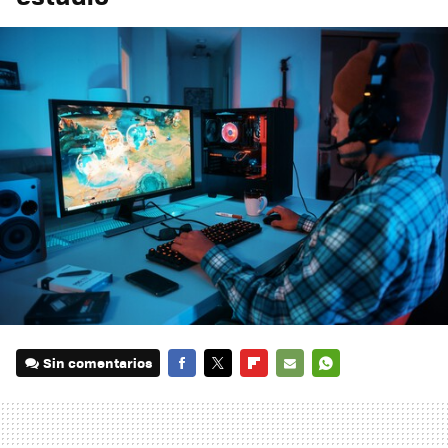
Sin comentarios
FACEBOOK
TWITTER
FLIPBOARD
E-
WHATSAPP
MAIL