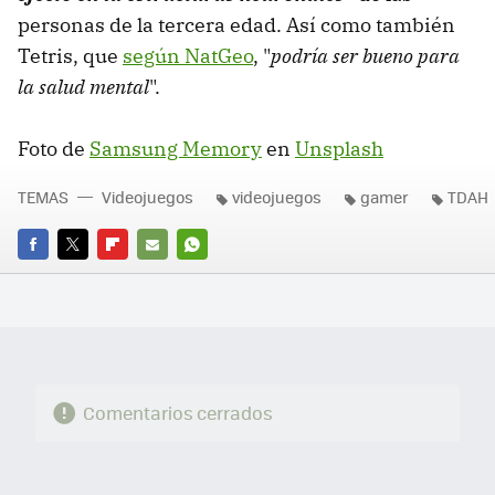
personas de la tercera edad. Así como también
Tetris, que
según NatGeo
, "
podría ser bueno para
la salud mental
".
Foto de
Samsung Memory
en
Unsplash
TEMAS
Videojuegos
videojuegos
gamer
TDAH
FACEBOOK
TWITTER
FLIPBOARD
E-
WHATSAPP
MAIL
Comentarios cerrados