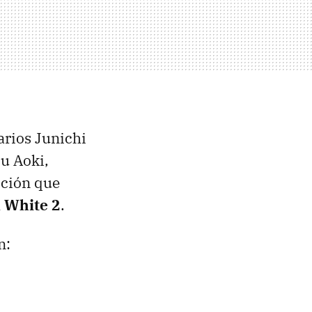
arios Junichi
u Aoki,
cción que
 White 2
.
n: