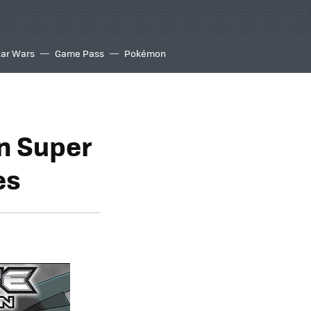
tar Wars
Game Pass
Pokémon
n Super
es