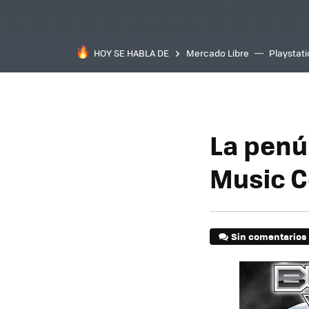
HOY SE HABLA DE
Mercado Libre
Playstat
La penú
Music C
Sin comentarios