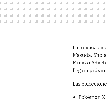
La música en e
Masuda, Shota
Minako Adachi,
llegará próxim
Las coleccione
Pokémon X 