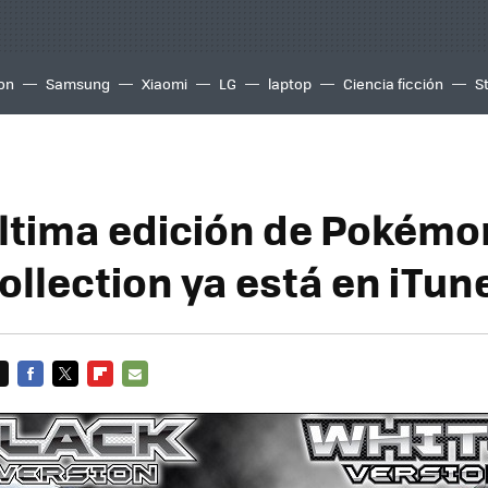
ion
Samsung
Xiaomi
LG
laptop
Ciencia ficción
S
ltima edición de Pokémo
ollection ya está en iTun
FACEBOOK
TWITTER
FLIPBOARD
E-
MAIL