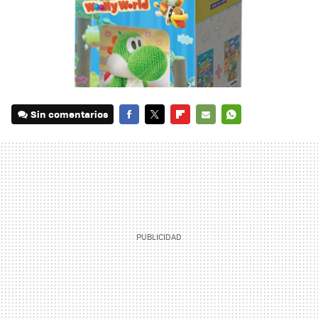
Sin comentarios
FACEBOOK
TWITTER
FLIPBOARD
E-
WHATSAPP
MAIL