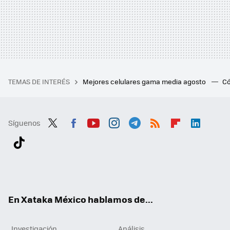
TEMAS DE INTERÉS
Mejores celulares gama media agosto
Có
Síguenos
Twit
Fac
You
Inst
Tele
RSS
Flip
Link
ter
ebo
tub
agr
gra
boa
edI
Tikt
ok
e
am
m
rd
n
ok
En Xataka México hablamos de...
Investigación
Análisis