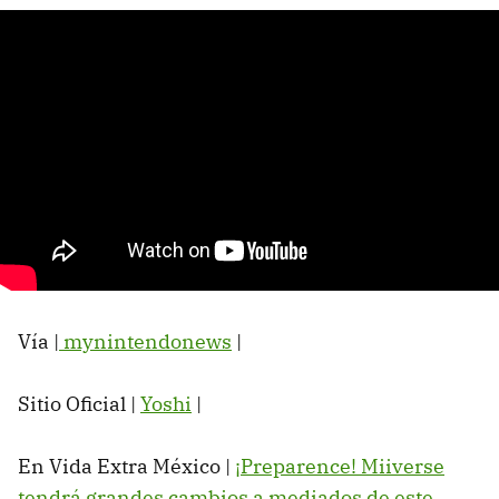
Vía |
mynintendonews
|
Sitio Oficial |
Yoshi
|
En Vida Extra México |
¡Preparence! Miiverse
tendrá grandes cambios a mediados de este