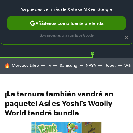
Ya puedes ver más de Xataka MX en Google
Añádenos como fuente preferida
Twitter
Fa
PLAYSTATION
XBOX
NINTENDO
Solo necesitas una cuenta de Google
×
HOY SE HABLA DE
Mercado Libre
IA
Samsung
NASA
Robot
Wifi
¡La ternura también vendrá en
paquete! Así es Yoshi's Woolly
World tendrá bundle