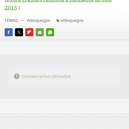
2015
‏|
TEMAS
Videojuegos
videojuegos
FACEBOOK
TWITTER
FLIPBOARD
E-
WHATSAPP
MAIL
Comentarios cerrados