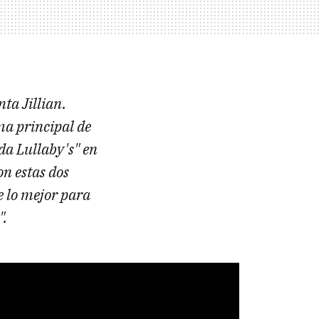
ta Jillian.
ma principal de
da Lullaby's" en
on estas dos
e lo mejor para
".