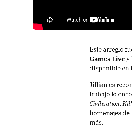
Este arreglo f
Games Live
y 
disponible en 
Jillian es rec
trabajo lo en
Civilization, Ki
homenajes de
más.