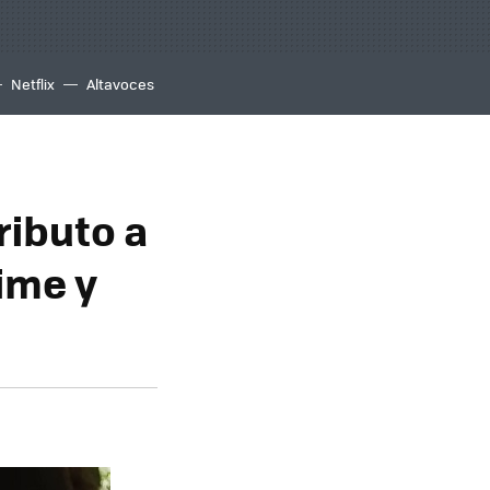
Netflix
Altavoces
tributo a
ime y