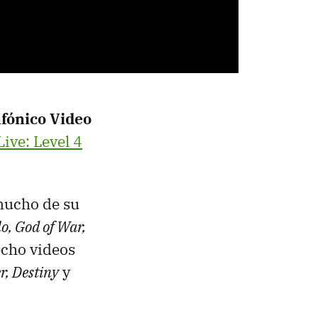
nfónico Video
ive: Level 4
 mucho de su
o, God of War,
echo videos
r, Destiny
y