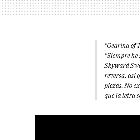
"Ocarina of T
"Siempre he s
Skyward Swor
reversa, así 
piezas. No ex
que la letra 