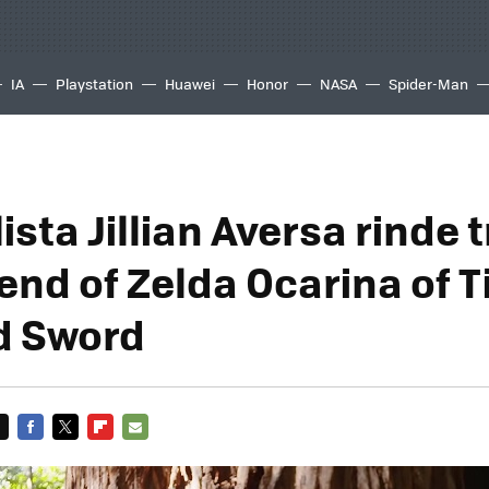
IA
Playstation
Huawei
Honor
NASA
Spider-Man
ista Jillian Aversa rinde 
end of Zelda Ocarina of T
d Sword
FACEBOOK
TWITTER
FLIPBOARD
E-
MAIL