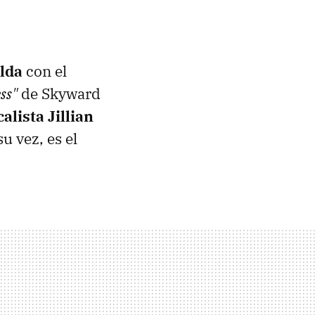
lda
con el
ss"
de Skyward
calista Jillian
u vez, es el