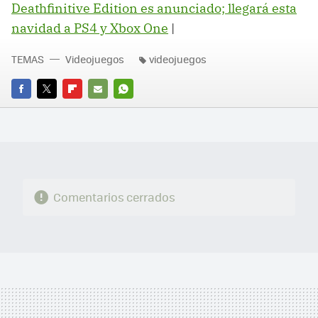
Deathfinitive Edition es anunciado; llegará esta
navidad a PS4 y Xbox One
‏|
TEMAS
Videojuegos
videojuegos
FACEBOOK
TWITTER
FLIPBOARD
E-
WHATSAPP
MAIL
Comentarios cerrados