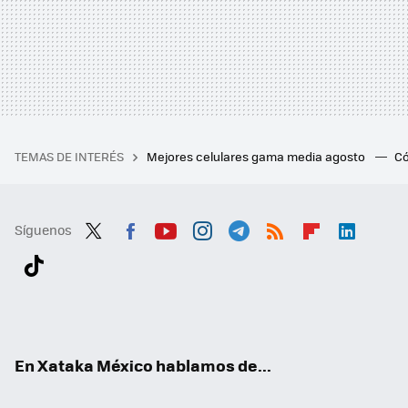
TEMAS DE INTERÉS
Mejores celulares gama media agosto
Có
Síguenos
Twit
Fac
You
Inst
Tele
RSS
Flip
Link
ter
ebo
tub
agr
gra
boa
edI
Tikt
ok
e
am
m
rd
n
ok
En Xataka México hablamos de...