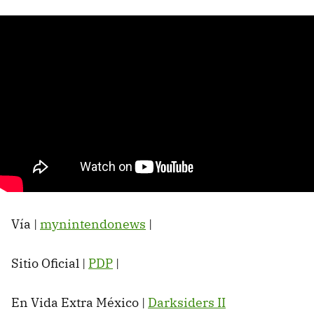
Vía |
mynintendonews
|
Sitio Oficial |
PDP
|
En Vida Extra México |
Darksiders II