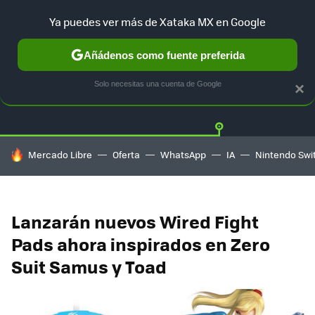
Ya puedes ver más de Xataka MX en Google
Añádenos como fuente preferida
Twitter
Fa
PLAYSTATION
XBOX
NINTENDO
Solo necesitas una cuenta de Google
×
HOY SE HABLA DE
Mercado Libre
Oferta
WhatsApp
IA
Nintendo Swi
Lanzarán nuevos Wired Fight
Pads ahora inspirados en Zero
Suit Samus y Toad