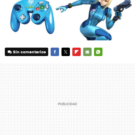
Sin comentarios
FACEBOOK
TWITTER
FLIPBOARD
E-
WHATSAPP
MAIL