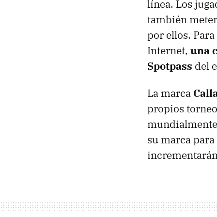
línea. Los jug
también meterá
por ellos. Par
Internet,
una c
Spotpass
del e
La marca
Call
propios torne
mundialmente r
su marca para 
incrementarán 