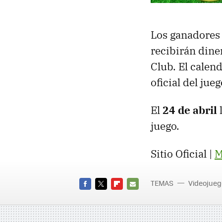
Los ganadores 
recibirán dine
Club. El calen
oficial del jueg
El
24 de abril
juego.
Sitio Oficial |
M
TEMAS
Videojueg
FACEBOOK
TWITTER
FLIPBOARD
E-
MAIL