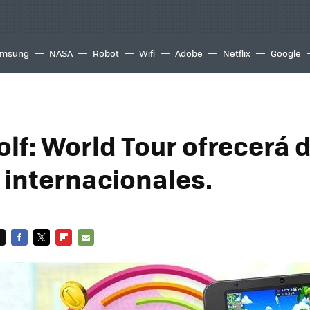
msung
NASA
Robot
Wifi
Adobe
Netflix
Google
olf: World Tour ofrecerá 
 internacionales.
FACEBOOK
TWITTER
FLIPBOARD
E-
MAIL