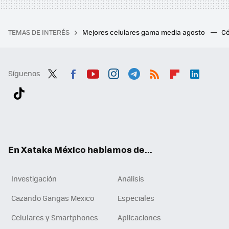
TEMAS DE INTERÉS
Mejores celulares gama media agosto
Có
Síguenos
Twit
Fac
You
Inst
Tele
RSS
Flip
Link
ter
ebo
tub
agr
gra
boa
edI
Tikt
ok
e
am
m
rd
n
ok
En Xataka México hablamos de...
Investigación
Análisis
Cazando Gangas Mexico
Especiales
Celulares y Smartphones
Aplicaciones