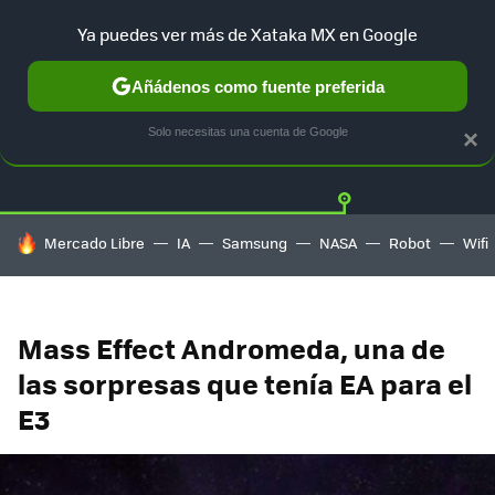
Ya puedes ver más de Xataka MX en Google
Añádenos como fuente preferida
Twitter
Fa
PLAYSTATION
XBOX
NINTENDO
Solo necesitas una cuenta de Google
×
HOY SE HABLA DE
Mercado Libre
IA
Samsung
NASA
Robot
Wifi
Mass Effect Andromeda, una de
las sorpresas que tenía EA para el
E3