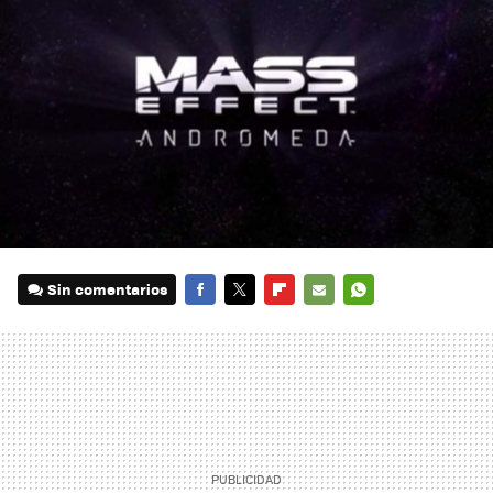
Sin comentarios
FACEBOOK
TWITTER
FLIPBOARD
E-
WHATSAPP
MAIL