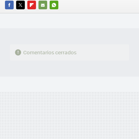
FACEBOOK
TWITTER
FLIPBOARD
E-
WHATSAPP
MAIL
Comentarios cerrados