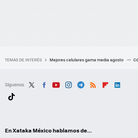
TEMAS DE INTERÉS
Mejores celulares gama media agosto
Có
Síguenos
Twit
Fac
You
Inst
Tele
RSS
Flip
Link
ter
ebo
tub
agr
gra
boa
edI
Tikt
ok
e
am
m
rd
n
ok
En Xataka México hablamos de...