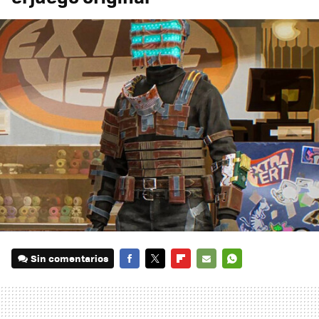
Sin comentarios
FACEBOOK
TWITTER
FLIPBOARD
E-
WHATSAPP
MAIL