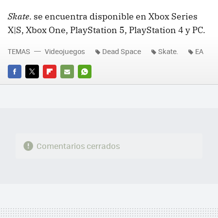
Skate
. se encuentra disponible en Xbox Series
X|S, Xbox One, PlayStation 5, PlayStation 4 y PC.
TEMAS
Videojuegos
Dead Space
Skate.
EA
FACEBOOK
TWITTER
FLIPBOARD
E-
WHATSAPP
MAIL
Comentarios cerrados