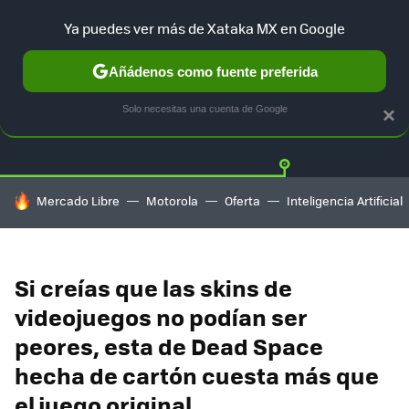
Ya puedes ver más de Xataka MX en Google
Añádenos como fuente preferida
Twitter
Fa
PLAYSTATION
XBOX
NINTENDO
Solo necesitas una cuenta de Google
×
HOY SE HABLA DE
Mercado Libre
Motorola
Oferta
Inteligencia Artificial
Si creías que las skins de
videojuegos no podían ser
peores, esta de Dead Space
hecha de cartón cuesta más que
el juego original