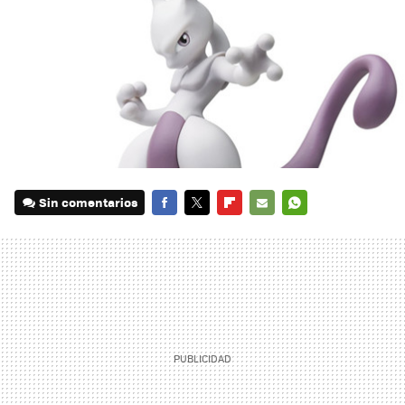
Sin comentarios
FACEBOOK
TWITTER
FLIPBOARD
E-
WHATSAPP
MAIL