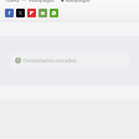
FACEBOOK
TWITTER
FLIPBOARD
E-
WHATSAPP
MAIL
Comentarios cerrados