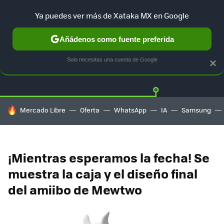
Ya puedes ver más de Xataka MX en Google
Añádenos como fuente preferida
Twitter
Fa
PLAYSTATION
XBOX
NINTENDO
Solo necesitas una cuenta de Google
×
HOY SE HABLA DE
Mercado Libre
Oferta
WhatsApp
IA
Samsung
¡Mientras esperamos la fecha! Se
muestra la caja y el diseño final
del amiibo de Mewtwo