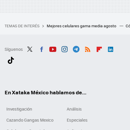
TEMAS DE INTERÉS
Mejores celulares gama media agosto
Có
Síguenos
Twit
Fac
You
Inst
Tele
RSS
Flip
Link
ter
ebo
tub
agr
gra
boa
edI
Tikt
ok
e
am
m
rd
n
ok
En Xataka México hablamos de...
Investigación
Análisis
Cazando Gangas Mexico
Especiales