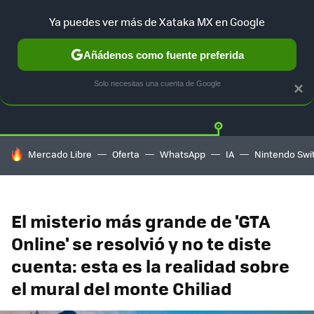
Ya puedes ver más de Xataka MX en Google
Añádenos como fuente preferida
Twitter
Fa
PLAYSTATION
XBOX
NINTENDO
Solo necesitas una cuenta de Google
×
HOY SE HABLA DE
Mercado Libre
Oferta
WhatsApp
IA
Nintendo Swi
El misterio más grande de 'GTA
Online' se resolvió y no te diste
cuenta: esta es la realidad sobre
el mural del monte Chiliad