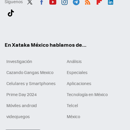
Síguenos
Twit
Fac
You
Inst
Tele
RSS
Flip
Link
ter
ebo
tub
agr
gra
boa
edI
Tikt
ok
e
am
m
rd
n
ok
En Xataka México hablamos de...
Investigación
Análisis
Cazando Gangas Mexico
Especiales
Celulares y Smartphones
Aplicaciones
Prime Day 2024
Tecnología en México
Móviles android
Telcel
videojuegos
México