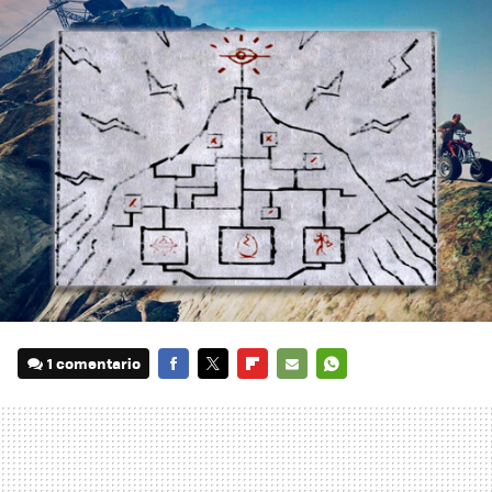
1 comentario
FACEBOOK
TWITTER
FLIPBOARD
E-
WHATSAPP
MAIL