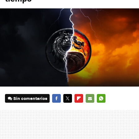
Sin comentarios
FACEBOOK
TWITTER
FLIPBOARD
E-
WHATSAPP
MAIL