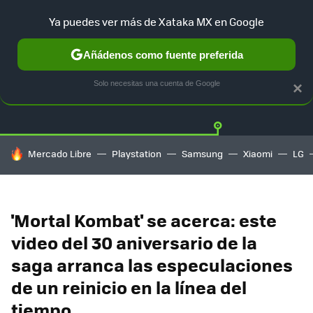
Ya puedes ver más de Xataka MX en Google
Añádenos como fuente preferida
Twitter
Fa
PLAYSTATION
XBOX
NINTENDO
Solo necesitas una cuenta de Google
×
HOY SE HABLA DE
Mercado Libre
Playstation
Samsung
Xiaomi
LG
'Mortal Kombat' se acerca: este
video del 30 aniversario de la
saga arranca las especulaciones
de un reinicio en la línea del
tiempo