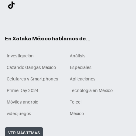
Twit
Fac
You
Inst
Tele
RSS
Flip
Link
ter
ebo
tub
agr
gra
boa
edI
Tikt
ok
e
am
m
rd
n
ok
En Xataka México hablamos de...
Investigación
Análisis
Cazando Gangas Mexico
Especiales
Celulares y Smartphones
Aplicaciones
Prime Day 2024
Tecnología en México
Móviles android
Telcel
videojuegos
México
VER MÁS TEMAS